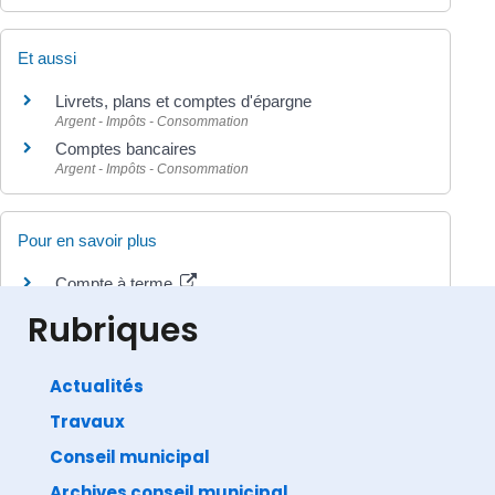
Et aussi
Livrets, plans et comptes d'épargne
Argent - Impôts - Consommation
Comptes bancaires
Argent - Impôts - Consommation
Pour en savoir plus
Compte à terme
Autorité de contrôle prudentiel et de résolution (ACPR)
Rubriques
Actualités
Travaux
©
Direction de l'information légale et administrative
comarquage developpé par
baseo.io
Conseil municipal
Archives conseil municipal