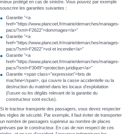
mieux protégé en cas de sinistre. Vous pouvez par exemple
souscrire les garanties suivantes :
Garantie "<a
href="https://www.plancoet.fr/mairie/demarches/mariages-
pacs/?xml=F2622">dommages</a>"
Garantie "<a
href="https://www.plancoet.fr/mairie/demarches/mariages-
pacs/?xml=F2622">vol et incendie</a>"
Garantie "<a
href="https://www.plancoet.fr/mairie/demarches/mariages-
pacs/?xml=F3049">protection juridique</a>"
Garantie <span class="expression">bris de
machine</span>, qui couvre la casse accidentelle ou la
destruction du matériel dans les locaux d'exploitation
(l'usure ou les dégâts relevant de la garantie du
constructeur sont exclus).
Si le tracteur transporte des passagers, vous devez respecter
les règles de sécurité. Par exemple, il faut éviter de transporter
un nombre de passagers supérieur au nombre de places
prévues par le constructeur. En cas de non respect de ces
règles, et en cas d'accident, l'assureur indemnisera les