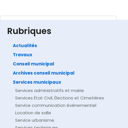
Textes de référence
Rubriques
Actualités
Travaux
©
Direction de l'information légale et administrative
comarquage developpé par
baseo.io
Conseil municipal
Archives conseil municipal
Services municipaux
Services administratifs et mairie
Services État Civil, Élections et Cimetières
Service communication événementiel
Location de salle
Service urbanisme
Services techniques