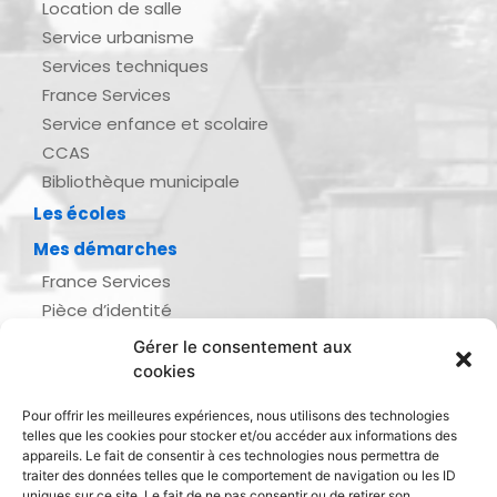
Location de salle
Service urbanisme
Services techniques
France Services
Service enfance et scolaire
CCAS
Bibliothèque municipale
Les écoles
Mes démarches
France Services
Pièce d’identité
Urbanisme
Gérer le consentement aux
Demande d’actes d’état civil
cookies
Se marier, se pacser
Pour offrir les meilleures expériences, nous utilisons des technologies
Inscription listes électorales
telles que les cookies pour stocker et/ou accéder aux informations des
Recensement militaire
appareils. Le fait de consentir à ces technologies nous permettra de
traiter des données telles que le comportement de navigation ou les ID
Le journal de ma ville
uniques sur ce site. Le fait de ne pas consentir ou de retirer son