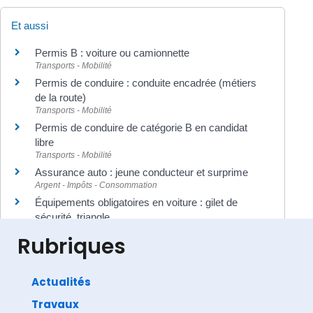
Et aussi
Permis B : voiture ou camionnette
Transports - Mobilité
Permis de conduire : conduite encadrée (métiers
de la route)
Transports - Mobilité
Permis de conduire de catégorie B en candidat
libre
Transports - Mobilité
Assurance auto : jeune conducteur et surprime
Argent - Impôts - Consommation
Équipements obligatoires en voiture : gilet de
sécurité, triangle...
Transports - Mobilité
Rubriques
Actualités
Travaux
©
Direction de l'information légale et administrative