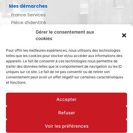
Mes démarches
France Services
Pièce d’identité
Urbanisme
Gérer le consentement aux
Demande d’actes d’état civil
cookies
Se marier, se pacser
Pour offrir les meilleures expériences, nous utilisons des technologies
Inscription listes électorales
telles que les cookies pour stocker et/ou accéder aux informations des
Recensement militaire
appareils. Le fait de consentir à ces technologies nous permettra de
traiter des données telles que le comportement de navigation ou les ID
Le journal de ma ville
uniques sur ce site. Le fait de ne pas consentir ou de retirer son
consentement peut avoir un effet négatif sur certaines caractéristiques
Gestion des déchets
et fonctions.
Dinan Agglomération
Accepter
Refuser
Mentions légales & politique de confidentialité
Déclaration d’accessibilité
Cookies
Voir les préférences