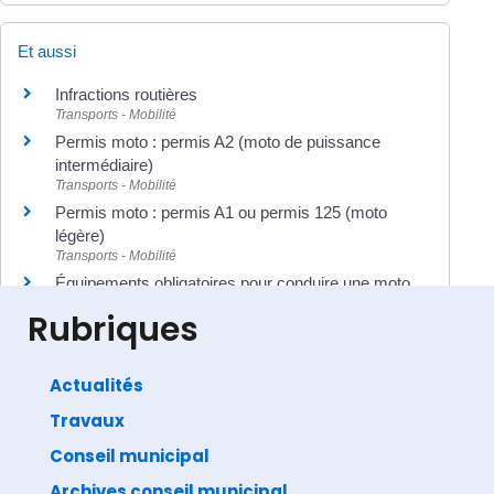
Et aussi
Infractions routières
Transports - Mobilité
Permis moto : permis A2 (moto de puissance
intermédiaire)
Transports - Mobilité
Permis moto : permis A1 ou permis 125 (moto
légère)
Transports - Mobilité
Équipements obligatoires pour conduire une moto
Transports - Mobilité
Rubriques
Actualités
Travaux
©
Direction de l'information légale et administrative
comarquage developpé par
baseo.io
Conseil municipal
Archives conseil municipal