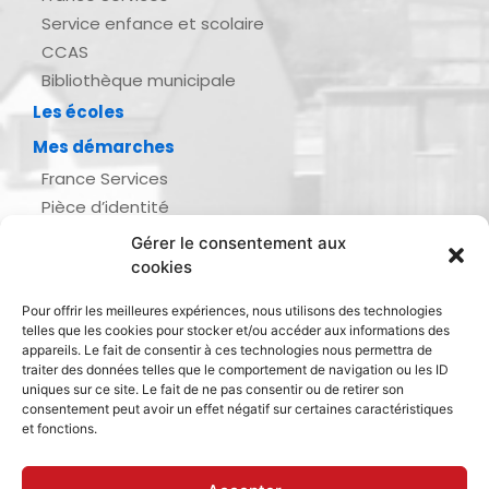
Service enfance et scolaire
CCAS
Bibliothèque municipale
Les écoles
Mes démarches
France Services
Pièce d’identité
Urbanisme
Gérer le consentement aux
Demande d’actes d’état civil
cookies
Se marier, se pacser
Pour offrir les meilleures expériences, nous utilisons des technologies
Inscription listes électorales
telles que les cookies pour stocker et/ou accéder aux informations des
Recensement militaire
appareils. Le fait de consentir à ces technologies nous permettra de
traiter des données telles que le comportement de navigation ou les ID
Le journal de ma ville
uniques sur ce site. Le fait de ne pas consentir ou de retirer son
consentement peut avoir un effet négatif sur certaines caractéristiques
Gestion des déchets
et fonctions.
Dinan Agglomération