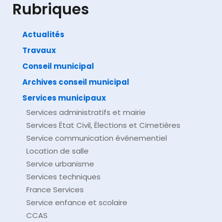
Rubriques
Actualités
Travaux
©
Direction de l'information légale et administrative
comarquage developpé par
baseo.io
Conseil municipal
Archives conseil municipal
Services municipaux
Services administratifs et mairie
Services État Civil, Élections et Cimetières
Service communication événementiel
Location de salle
Service urbanisme
Services techniques
France Services
Service enfance et scolaire
CCAS