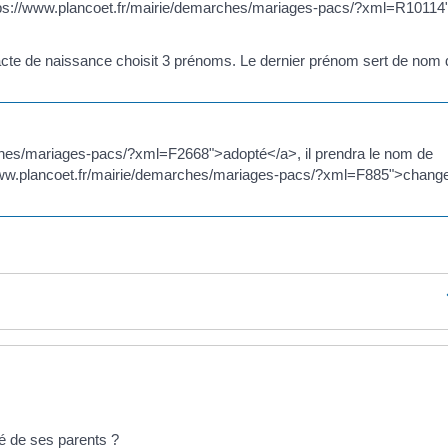
"https://www.plancoet.fr/mairie/demarches/mariages-pacs/?xml=R1011
it l'acte de naissance choisit 3 prénoms. Le dernier prénom sert de nom
rches/mariages-pacs/?xml=F2668">adopté</a>, il prendra le nom de
://www.plancoet.fr/mairie/demarches/mariages-pacs/?xml=F885">chang
té de ses parents ?