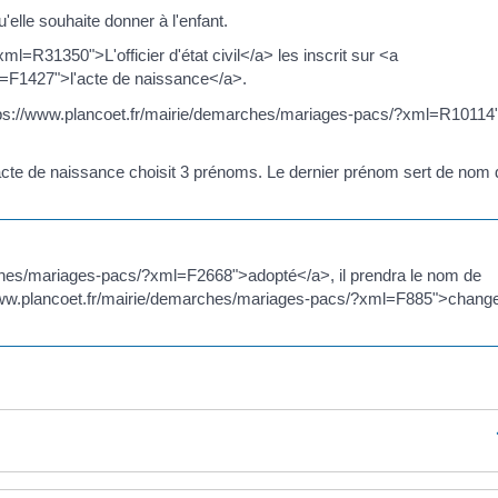
elle souhaite donner à l'enfant.
=R31350">L'officier d'état civil</a> les inscrit sur <a
l=F1427">l'acte de naissance</a>.
"https://www.plancoet.fr/mairie/demarches/mariages-pacs/?xml=R1011
it l'acte de naissance choisit 3 prénoms. Le dernier prénom sert de nom
rches/mariages-pacs/?xml=F2668">adopté</a>, il prendra le nom de
://www.plancoet.fr/mairie/demarches/mariages-pacs/?xml=F885">chang