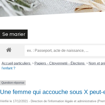
malvoyants
qui
utilisent
un
lecteur
d'écran ;
Appuyez
Se marier
sur
Ctrl-
F10
pour
ouvrir
un
Accueil particuliers
>
Papiers - Citoyenneté - Élections
>
Nom et p
menu
l'enfant ?
d'accessibilité.
Question-réponse
Une femme qui accouche sous X peut-ell
Vérifié le 17/12/2021 - Direction de l'information légale et administrative (Pre