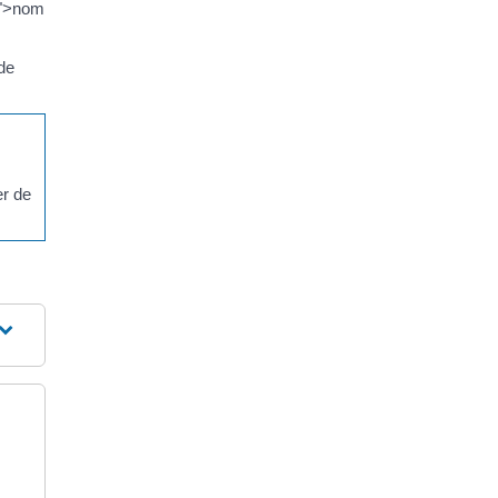
4">nom
 de
er de