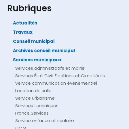
Ministère chargé de la santé
Rubriques
Actualités
Travaux
©
Direction de l'information légale et administrative
comarquage developpé par
baseo.io
Conseil municipal
Archives conseil municipal
Services municipaux
Services administratifs et mairie
Services État Civil, Élections et Cimetières
Service communication événementiel
Location de salle
Service urbanisme
Services techniques
France Services
Service enfance et scolaire
CCAS