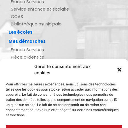
France Services
Service enfance et scolaire
CCAS
Bibliothèque municipale
Les écoles
Mes démarches
France Services
Pièce d’identité
Urbanisme
Gérer le consentement aux
Demande d’actes d’état civil
cookies
Se marier, se pacser
Pour offrir les meilleures expériences, nous utilisons des technologies
Inscription listes électorales
telles que les cookies pour stocker et/ou accéder aux informations des
Recensement militaire
appareils. Le fait de consentir à ces technologies nous permettra de
traiter des données telles que le comportement de navigation ou les ID
Le journal de ma ville
uniques sur ce site. Le fait de ne pas consentir ou de retirer son
consentement peut avoir un effet négatif sur certaines caractéristiques
Gestion des déchets
et fonctions.
Dinan Agglomération