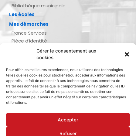
Bibliothèque municipale
Les écoles
Mes démarches
France Services
Pièce d’identité
Urbanisme
Gérer le consentement aux
Demande d’actes d’état civil
cookies
Se marier, se pacser
Pour offrir les meilleures expériences, nous utilisons des technologies
Inscription listes électorales
telles que les cookies pour stocker et/ou accéder aux informations des
Recensement militaire
appareils. Le fait de consentir à ces technologies nous permettra de
traiter des données telles que le comportement de navigation ou les ID
Le journal de ma ville
uniques sur ce site. Le fait de ne pas consentir ou de retirer son
consentement peut avoir un effet négatif sur certaines caractéristiques
Gestion des déchets
et fonctions.
Dinan Agglomération
Accepter
Refuser
Mentions légales & politique de confidentialité