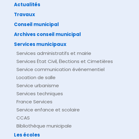
Actualités
Travaux
©
Direction de l'information légale et administrative
comarquage developpé par
baseo.io
Conseil municipal
Archives conseil municipal
Services municipaux
Services administratifs et mairie
Services État Civil, Élections et Cimetières
Service communication événementiel
Location de salle
Service urbanisme
Services techniques
France Services
Service enfance et scolaire
CCAS
Bibliothèque municipale
Les écoles