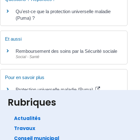
Qu'est-ce que la protection universelle maladie
(Puma) ?
Et aussi
Remboursement des soins par la Sécurité sociale
Social - Santé
Pour en savoir plus
Protection universelle maladie (Puma)
Caisse nationale d'assurance maladie (Cnam)
Rubriques
Actualités
Travaux
©
Direction de l'information légale et administrative
comarquage developpé par
baseo.io
Conseil municipal