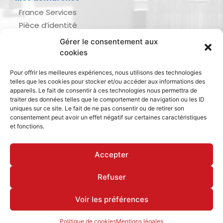
France Services
Pièce d’identité
Urbanisme
Gérer le consentement aux
Demande d’actes d’état civil
cookies
Se marier, se pacser
Pour offrir les meilleures expériences, nous utilisons des technologies
Inscription listes électorales
telles que les cookies pour stocker et/ou accéder aux informations des
Recensement militaire
appareils. Le fait de consentir à ces technologies nous permettra de
traiter des données telles que le comportement de navigation ou les ID
Le journal de ma ville
uniques sur ce site. Le fait de ne pas consentir ou de retirer son
consentement peut avoir un effet négatif sur certaines caractéristiques
Gestion des déchets
et fonctions.
Dinan Agglomération
Accepter
Refuser
Mentions légales & politique de confidentialité
Déclaration d’accessibilité
Cookies
Voir les préférences
Politique de cookies
Mentions légales