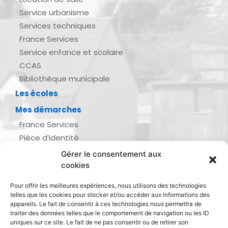
Service urbanisme
Services techniques
France Services
Service enfance et scolaire
CCAS
Bibliothèque municipale
Les écoles
Mes démarches
France Services
Pièce d’identité
Urbanisme
Gérer le consentement aux
Demande d’actes d’état civil
cookies
Se marier, se pacser
Pour offrir les meilleures expériences, nous utilisons des technologies
Inscription listes électorales
telles que les cookies pour stocker et/ou accéder aux informations des
Recensement militaire
appareils. Le fait de consentir à ces technologies nous permettra de
traiter des données telles que le comportement de navigation ou les ID
Le journal de ma ville
uniques sur ce site. Le fait de ne pas consentir ou de retirer son