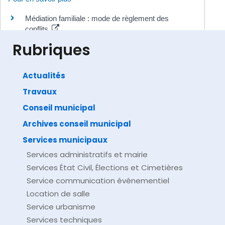
Médiation familiale : mode de règlement des
conflits
Ministère chargé de la justice
Rubriques
Actualités
Travaux
©
Direction de l'information légale et administrative
comarquage developpé par
baseo.io
Conseil municipal
Archives conseil municipal
Services municipaux
Services administratifs et mairie
Services État Civil, Élections et Cimetières
Service communication événementiel
Location de salle
Service urbanisme
Services techniques