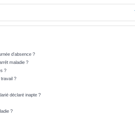
journée d'absence ?
arrêt maladie ?
es ?
travail ?
arié déclaré inapte ?
ladie ?