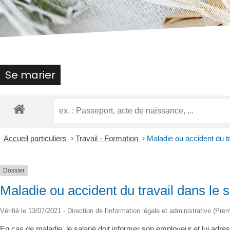
malvoyants
qui
utilisent
un
lecteur
d'écran ;
Appuyez
Se marier
sur
Ctrl-
F10
pour
ouvrir
un
Accueil particuliers
>
Travail - Formation
>
Maladie ou accident du tr
menu
d'accessibilité.
Dossier
Maladie ou accident du travail dans le s
Vérifié le 13/07/2021 - Direction de l'information légale et administrative (Prem
En cas de maladie, le salarié doit informer son employeur et lui adress