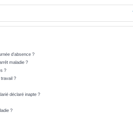
journée d'absence ?
arrêt maladie ?
es ?
travail ?
arié déclaré inapte ?
ladie ?