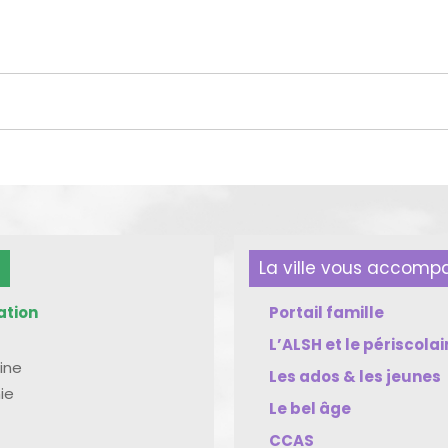
La ville vous accom
ation
Portail famille
L’ALSH et le périscolai
ine
Les ados & les jeunes
ie
Le bel âge
CCAS