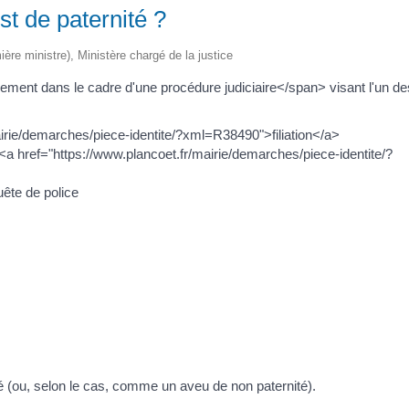
st de paternité ?
mière ministre), Ministère chargé de la justice
ment dans le cadre d'une procédure judiciaire</span> visant l'un de
mairie/demarches/piece-identite/?xml=R38490">filiation</a>
<a href="https://www.plancoet.fr/mairie/demarches/piece-identite/?
uête de police
té (ou, selon le cas, comme un aveu de non paternité).