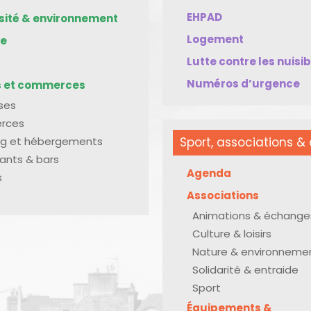
EHPAD
rsité & environnement
Logement
me
Lutte contre les nuisi
Numéros d’urgence
s et commerces
ises
rces
g et hébergements
Sport, associations & 
ants & bars
Agenda
s
Associations
Animations & échange
Culture & loisirs
Nature & environneme
Solidarité & entraide
Sport
Équipements &