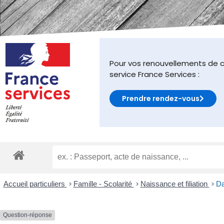
malvoyants
qui
utilisent
un
lecteur
d'écran ;
Pour vos renouvellements de c
Appuyez
service France Services :
sur
Ctrl-
Prendre rendez-vous
F10
pour
ouvrir
un
menu
d'accessibilité.
Accueil particuliers
>
Famille - Scolarité
>
Naissance et filiation
>
Da
Question-réponse