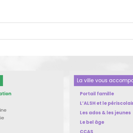
La ville vous accom
ation
Portail famille
L’ALSH et le périscolai
ine
Les ados & les jeunes
ie
Le bel âge
CCAS