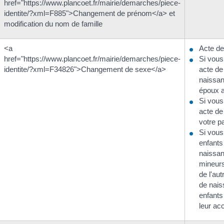
href="https://www.plancoet.fr/mairie/demarches/piece-
identite/?xml=F885">Changement de prénom</a> et
modification du nom de famille
<a
Acte de
href="https://www.plancoet.fr/mairie/demarches/piece-
Si vous
identite/?xml=F34826">Changement de sexe</a>
acte de
naissan
époux 
Si vous
acte de
votre p
Si vous
enfants
naissan
mineurs
de l'aut
de nai
enfants
leur ac