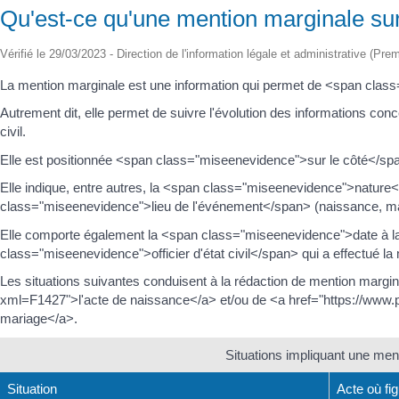
Qu'est-ce qu'une mention marginale sur u
Vérifié le 29/03/2023 - Direction de l'information légale et administrative (Prem
La mention marginale est une information qui permet de <span cla
Autrement dit, elle permet de suivre l'évolution des informations conc
civil.
Elle est positionnée <span class="miseenevidence">sur le côté</span>
Elle indique, entre autres, la <span class="miseenevidence">natur
class="miseenevidence">lieu de l'événement</span> (naissance, mari
Elle comporte également la <span class="miseenevidence">date à laq
class="miseenevidence">officier d'état civil</span> qui a effectué la 
Les situations suivantes conduisent à la rédaction de mention margin
xml=F1427">l'acte de naissance</a> et/ou de <a href="https://www.p
mariage</a>.
Situations impliquant une ment
Situation
Acte où fi