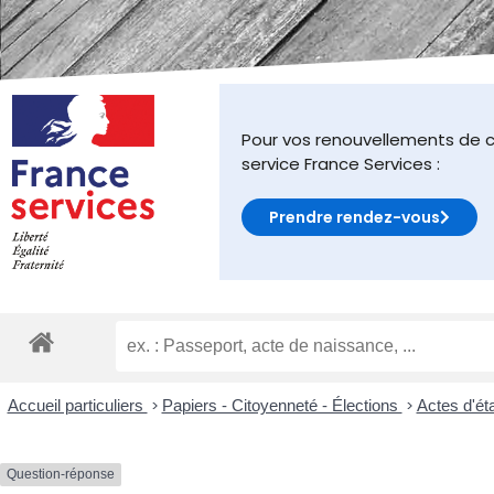
malvoyants
qui
utilisent
un
lecteur
d'écran ;
Pour vos renouvellements de c
Appuyez
service France Services :
sur
Ctrl-
Prendre rendez-vous
F10
pour
ouvrir
un
menu
d'accessibilité.
Accueil particuliers
>
Papiers - Citoyenneté - Élections
>
Actes d'éta
Question-réponse