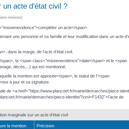
n acte d'état civil ?
ière ministre)
ss="miseenevidence">compléter un acte</span>.
ernant une personne et sa famille et leur modification dans un acte d'
, dans la marge, de l'acte d'état civil.
e</span>, la <span class="miseenevidence">date</span> et le <span
age, décès,...) qui est mentionné.
uelle la mention est apposée</span>, le statut de l'<span
mise à jour et sa signature.
ale de <a href="https://www.plancoet.fr/mairie/demarches/piece-ident
lancoet.fr/mairie/demarches/piece-identite/?xml=F1432">l'acte de
ion marginale sur un acte d'état civil
gure la mention
Précision