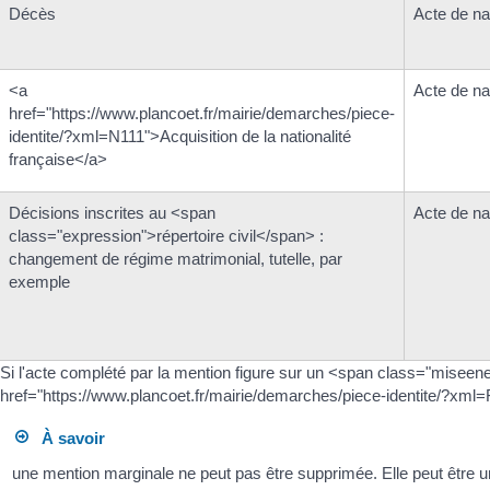
Décès
Acte de n
<a
Acte de n
href="https://www.plancoet.fr/mairie/demarches/piece-
identite/?xml=N111">Acquisition de la nationalité
française</a>
Décisions inscrites au <span
Acte de n
class="expression">répertoire civil</span> :
changement de régime matrimonial, tutelle, par
exemple
Si l'acte complété par la mention figure sur un <span class="miseenev
href="https://www.plancoet.fr/mairie/demarches/piece-identite/?xml
À savoir
une mention marginale ne peut pas être supprimée. Elle peut êtr