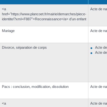
<a
Acte de n
href="https://www.plancoet.fr/mairie/demarches/piece-
identite/?xml=F887">Reconnaissance</a> d'un enfant
Mariage
Acte de n
Divorce, séparation de corps
Acte de
Acte de
Pacs : conclusion, modification, dissolution
Acte de n
<a
Acte de n