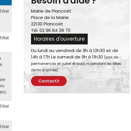
Besoin d'aide ?
Mairie de Plancoët
'état
Place de la Mairie
22130 Plancoët
Tél. 02 96 84 39 70
'état
Horaires d'ouverture
Du lundi au vendredi de 9h à 12h30 et de
14h à 17h Le samedi de 9h à 11h30
(pas de
a
permanences en juillet et août, ni pendant les fêtes
la
de fin d’année)
ire
Contact
 ou
ps).
'état
'état