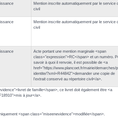
aissance
Mention inscrite automatiquement par le service d
civil
aissance
Mention inscrite automatiquement par le service d
civil
aissance
Acte portant une mention marginale <span
class="expression">RC</span> et un numéro. P
savoir à quoi il renvoie, il est possible de <a
href="https://www.plancoet.fr/mairie/demarches/p
identite/?xml=R44842">demander une copie de
l'extrait conservé au répertoire civil</a>.
idence">livret de famille</span>, ce livret doit également être <a
=F18910">mis à jour</a>.
e uniquement <span class="miseenevidence">modifiée</span>.