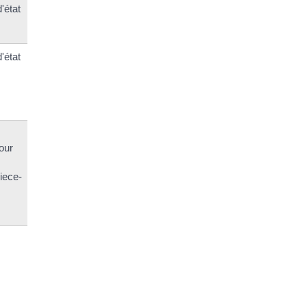
'état
'état
our
iece-