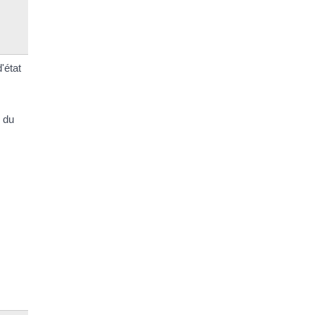
'état
 du