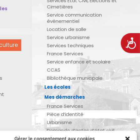
Services État Civil, Élections et
Cimetières
bles
Service communication
événementiel
Location de salle
Service urbanisme
Acces
culture
Services techniques
France Services
Service enfance et scolaire
CCAS
s
Bibliothèque municipale
Les écoles
nt
Mes démarches
France Services
Pièce d’identité
Urbanisme
Demande d’actes d’état civil
Se marier, se pacser
Gérer le consentement aux cookies