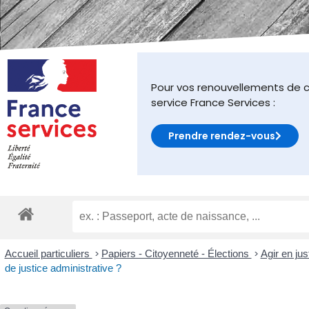
malvoyants
qui
utilisent
un
lecteur
d'écran ;
Pour vos renouvellements de c
Appuyez
service France Services :
sur
Ctrl-
Prendre rendez-vous
F10
pour
ouvrir
un
menu
d'accessibilité.
Accueil particuliers
>
Papiers - Citoyenneté - Élections
>
Agir en jus
de justice administrative ?