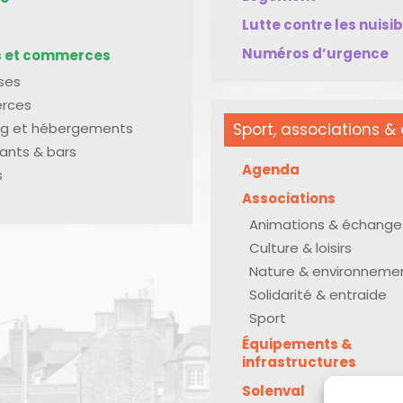
Lutte contre les nuisi
Numéros d’urgence
s et commerces
ises
rces
g et hébergements
Sport, associations & 
ants & bars
Agenda
s
Associations
Animations & échange
Culture & loisirs
Nature & environneme
Solidarité & entraide
Sport
Équipements &
infrastructures
Solenval