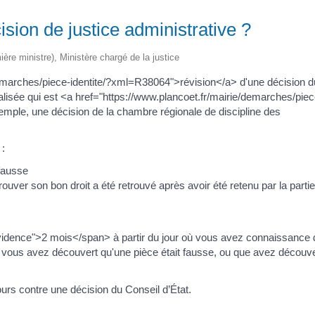
sion de justice administrative ?
mière ministre), Ministère chargé de la justice
emarches/piece-identite/?xml=R38064">révision</a> d'une décision d
ialisée qui est <a href="https://www.plancoet.fr/mairie/demarches/piec
ple, une décision de la chambre régionale de discipline des
 :
 fausse
uver son bon droit a été retrouvé après avoir été retenu par la partie
vidence">2 mois</span> à partir du jour où vous avez connaissance 
où vous avez découvert qu'une pièce était fausse, ou que avez découv
ours contre une décision du Conseil d’État.