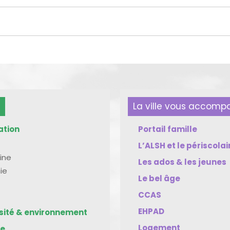
La ville vous accom
ation
Portail famille
L’ALSH et le périscolai
ine
Les ados & les jeunes
ie
Le bel âge
CCAS
EHPAD
rsité & environnement
Logement
me