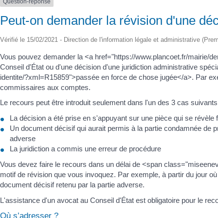
Question-réponse
Peut-on demander la révision d'une déci
Vérifié le 15/02/2021 - Direction de l'information légale et administrative (Pre
Vous pouvez demander la <a href="https://www.plancoet.fr/mairie/d
Conseil d'État ou d'une décision d'une juridiction administrative spéc
identite/?xml=R15859">passée en force de chose jugée</a>. Par exem
commissaires aux comptes.
Le recours peut être introduit seulement dans l'un des 3 cas suivants
La décision a été prise en s'appuyant sur une pièce qui se révèle
Un document décisif qui aurait permis à la partie condamnée de pro
adverse
La juridiction a commis une erreur de procédure
Vous devez faire le recours dans un délai de <span class="miseene
motif de révision que vous invoquez. Par exemple, à partir du jour 
document décisif retenu par la partie adverse.
L'assistance d'un avocat au Conseil d'État est obligatoire pour le rec
Où s’adresser ?