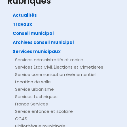
Rubriques
Actualités
Travaux
©
Direction de l'information légale et administrative
comarquage developpé par
baseo.io
Conseil municipal
Archives conseil municipal
Services municipaux
Services administratifs et mairie
Services État Civil, Élections et Cimetières
Service communication événementiel
Location de salle
Service urbanisme
Services techniques
France Services
Service enfance et scolaire
CCAS
Bibliothèque municipale