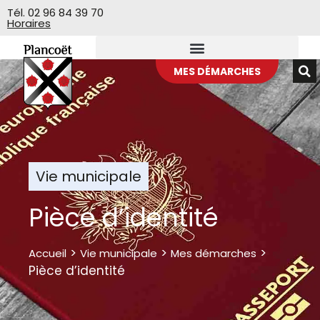
Veuillez
Tél. 02 96 84 39 70
Horaires
noter
:
Ce
site
MES DÉMARCHES
Web
comprend
un
système
d'accessibilité.
Vie municipale
Pièce d’identité
>
>
>
Accueil
Vie municipale
Mes démarches
Pièce d’identité