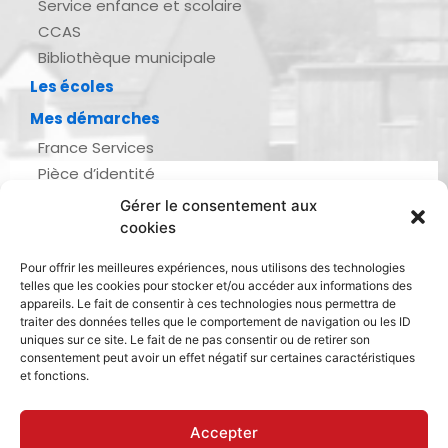
Service enfance et scolaire
CCAS
Bibliothèque municipale
Les écoles
Mes démarches
France Services
Pièce d’identité
Urbanisme
Gérer le consentement aux
Demande d’actes d’état civil
cookies
Se marier, se pacser
Pour offrir les meilleures expériences, nous utilisons des technologies
Inscription listes électorales
telles que les cookies pour stocker et/ou accéder aux informations des
Recensement militaire
appareils. Le fait de consentir à ces technologies nous permettra de
traiter des données telles que le comportement de navigation ou les ID
Le journal de ma ville
uniques sur ce site. Le fait de ne pas consentir ou de retirer son
consentement peut avoir un effet négatif sur certaines caractéristiques
Gestion des déchets
et fonctions.
Dinan Agglomération
Accepter