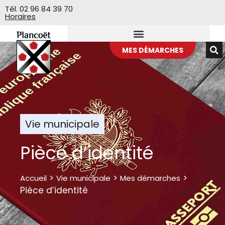
Veuillez
Tél. 02 96 84 39 70
Horaires
noter
:
Ce
site
MES DÉMARCHES
Web
comprend
un
système
d'accessibilité.
Vie municipale
Pièce d’identité
>
>
>
Accueil
Vie municipale
Mes démarches
Pièce d’identité