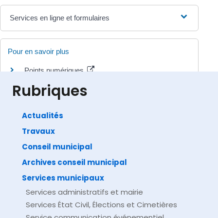
Services en ligne et formulaires
Pour en savoir plus
Points numériques
Ministère chargé de l'intérieur
Rubriques
Actualités
Travaux
©
Direction de l'information légale et administrative
comarquage developpé par
baseo.io
Conseil municipal
Archives conseil municipal
Services municipaux
Services administratifs et mairie
Services État Civil, Élections et Cimetières
Service communication événementiel