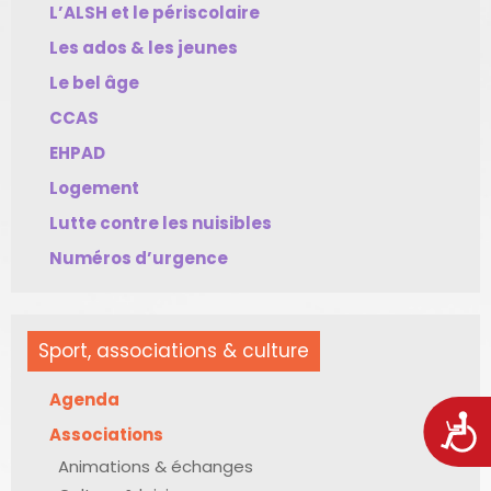
L’ALSH et le périscolaire
Les ados & les jeunes
Le bel âge
CCAS
EHPAD
Logement
Lutte contre les nuisibles
Numéros d’urgence
Sport, associations & culture
Agenda
Acces
Associations
Animations & échanges