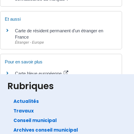
Et aussi
Carte de résident permanent d'un étranger en
France
Étranger - Europe
Pour en savoir plus
Carte bleue européenne
Commission européenne
Rubriques
Actualités
Travaux
©
Direction de l'information légale et administrative
comarquage developpé par
baseo.io
Conseil municipal
Archives conseil municipal