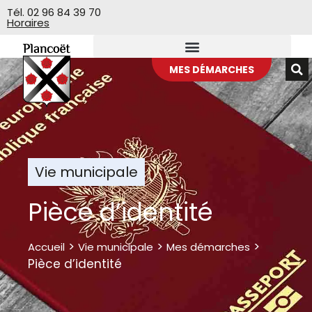
Veuillez
Tél. 02 96 84 39 70
Horaires
noter
:
Ce
site
MES DÉMARCHES
Web
comprend
un
système
d'accessibilité.
Vie municipale
Pièce d’identité
>
>
>
Accueil
Vie municipale
Mes démarches
Pièce d’identité