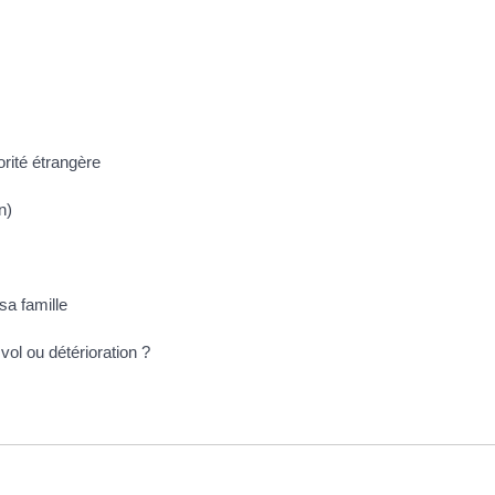
orité étrangère
n)
sa famille
vol ou détérioration ?