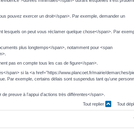
evidence">durées minimales</span> durant lesquelles il est pruden
 vous pouvez exercer un droit</span>. Par exemple, demander un
ant lesquels on peut vous réclamer quelque chose</span>. Par exemp
documents plus longtemps</span>, notamment pour <span
n>.
nent pas en compte tous les cas de figure</span>.
s</span> si la <a href="https://www.plancoet.fr/mairie/demarches/pi
e. Par exemple, certains délais sont suspendus tant qu'une personn
 preuve à l'appui d'actions très différentes</span>.
Tout replier
Tout dép