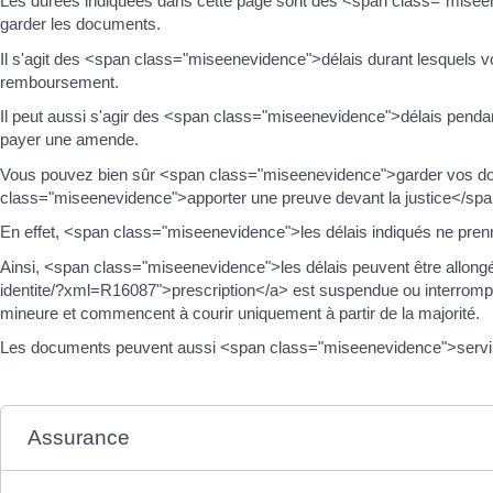
Les durées indiquées dans cette page sont des <span class="miseen
garder les documents.
Il s'agit des <span class="miseenevidence">délais durant lesquels
remboursement.
Il peut aussi s'agir des <span class="miseenevidence">délais pend
payer une amende.
Vous pouvez bien sûr <span class="miseenevidence">garder vos 
class="miseenevidence">apporter une preuve devant la justice</spa
En effet, <span class="miseenevidence">les délais indiqués ne pren
Ainsi, <span class="miseenevidence">les délais peuvent être allongé
identite/?xml=R16087">prescription</a> est suspendue ou interrompu
mineure et commencent à courir uniquement à partir de la majorité.
Les documents peuvent aussi <span class="miseenevidence">servir de
Assurance