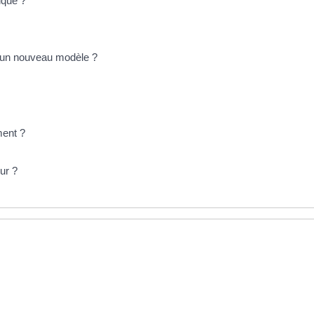
ique ?
r un nouveau modèle ?
ment ?
ur ?