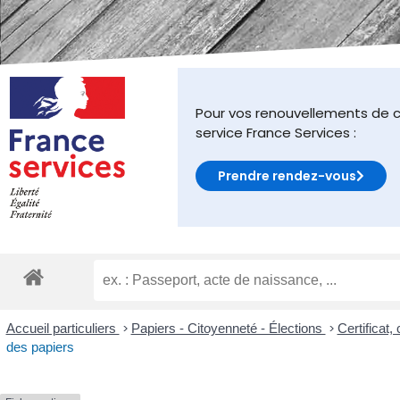
malvoyants
qui
utilisent
un
lecteur
d'écran ;
Pour vos renouvellements de c
Appuyez
service France Services :
sur
Ctrl-
Prendre rendez-vous
F10
pour
ouvrir
un
menu
d'accessibilité.
Accueil particuliers
>
Papiers - Citoyenneté - Élections
>
Certificat
des papiers