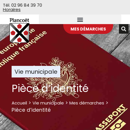
Veuillez
Tél. 02 96 84 39 70
Horaires
noter
:
Ce
site
MES DÉMARCHES
Web
comprend
un
système
d'accessibilité.
Vie municipale
Pièce d’identité
>
>
>
Accueil
Vie municipale
Mes démarches
Pièce d’identité