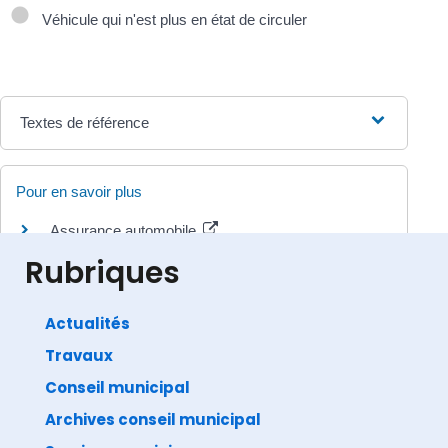
Véhicule qui n'est plus en état de circuler
Textes de référence
Pour en savoir plus
Assurance automobile
Autorité de contrôle prudentiel et de résolution (ACPR)
Rubriques
Actualités
Travaux
©
Direction de l'information légale et administrative
comarquage developpé par
baseo.io
Conseil municipal
Archives conseil municipal