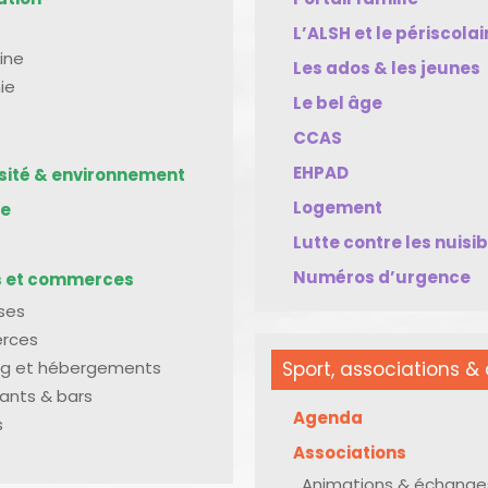
L’ALSH et le périscolai
ine
Les ados & les jeunes
ie
Le bel âge
CCAS
EHPAD
rsité & environnement
Logement
me
Lutte contre les nuisi
Numéros d’urgence
s et commerces
ises
rces
g et hébergements
Sport, associations & 
ants & bars
Agenda
s
Associations
Animations & échange