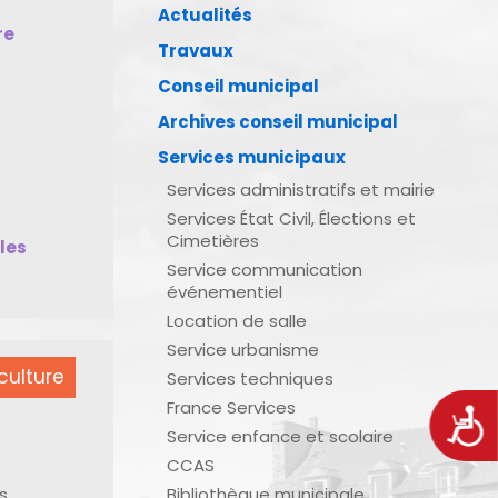
Actualités
re
Travaux
Conseil municipal
Archives conseil municipal
Services municipaux
Services administratifs et mairie
Services État Civil, Élections et
Cimetières
bles
Service communication
événementiel
Location de salle
Service urbanisme
culture
Services techniques
France Services
Acces
Service enfance et scolaire
CCAS
s
Bibliothèque municipale