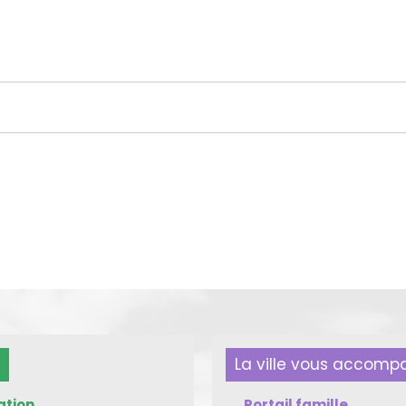
La ville vous accom
ation
Portail famille