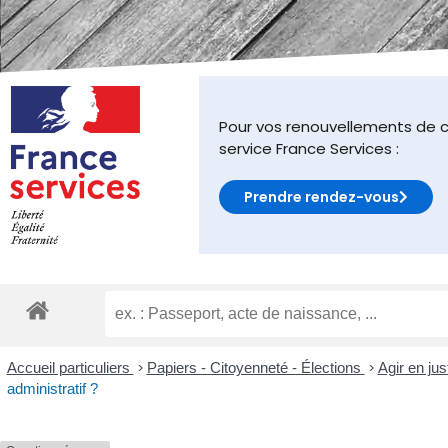
malvoyants
qui
utilisent
un
lecteur
d'écran ;
Pour vos renouvellements de c
Appuyez
service France Services :
sur
Ctrl-
Prendre rendez-vous
F10
pour
ouvrir
un
menu
d'accessibilité.
Accueil particuliers
>
Papiers - Citoyenneté - Élections
>
Agir en jus
administratif ?