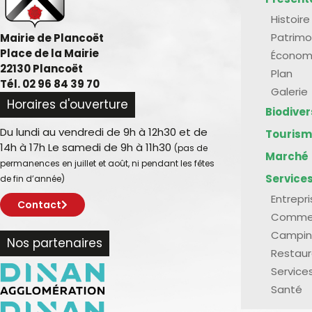
Histoire
Patrimo
Mairie de Plancoët
Place de la Mairie
Économ
22130 Plancoët
Plan
Tél. 02 96 84 39 70
Galerie
Horaires d'ouverture
Biodive
Du lundi au vendredi de 9h à 12h30 et de
Touris
14h à 17h Le samedi de 9h à 11h30
(pas de
Marché
permanences en juillet et août, ni pendant les fêtes
Service
de fin d’année)
Entrepr
Contact
Comme
Campin
Nos partenaires
Restaur
Service
Santé