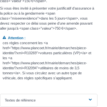
class="valeur">150 €</span>.
Si vous êtes invité à présenter votre justificatif d'assurance à
la police ou à la gendarmerie <span
class="miseenevidence">dans les 5 jours</span>, vous
devez respecter ce délai sous peine d'une amende pouvant
aller jusqu'à <span class="valeur">750 €</span>.
Attention :
ces règles concernent les <a
href="https://www.plancoet.fr/mairie/demarches/piece-
identite/?xml=R10269">voitures particulières (VP)</a> et
les <a
href="https://www.plancoet.fr/mairie/demarches/piece-
identite/?xml=R32094">utilitaires de moins de 3,5
tonnes</a>. Si vous circulez avec un autre type de
véhicule, des règles spécifiques s'appliquent.
Textes de référence