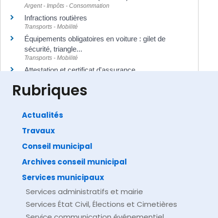
Argent - Impôts - Consommation
Infractions routières
Transports - Mobilité
Équipements obligatoires en voiture : gilet de
sécurité, triangle...
Transports - Mobilité
Attestation et certificat d'assurance
Argent - Impôts - Consommation
Rubriques
Actualités
Travaux
©
Direction de l'information légale et administrative
comarquage developpé par
baseo.io
Conseil municipal
Archives conseil municipal
Services municipaux
Services administratifs et mairie
Services État Civil, Élections et Cimetières
Service communication événementiel