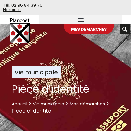
Veuillez
Tél. 02 96 84 39 70
Horaires
noter
:
Ce
site
MES DÉMARCHES
Web
comprend
un
système
d'accessibilité.
Vie municipale
Pièce d’identité
>
>
>
Accueil
Vie municipale
Mes démarches
Pièce d’identité