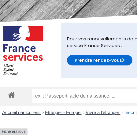
malvoyants
qui
utilisent
un
lecteur
d'écran ;
Pour vos renouvellements de c
Appuyez
service France Services :
sur
Ctrl-
Prendre rendez-vous
F10
pour
ouvrir
un
menu
d'accessibilité.
Accueil particuliers
>
Étranger - Europe
>
Vivre à l'étranger
>
Inscri
Fiche pratique