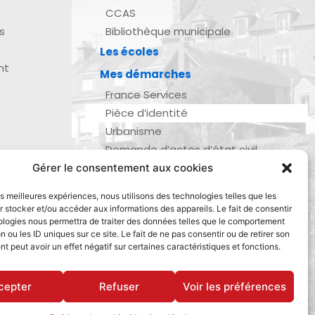
CCAS
s
Bibliothèque municipale
Les écoles
nt
Mes démarches
France Services
Pièce d’identité
Urbanisme
Demande d’actes d’état civil
Se marier, se pacser
Gérer le consentement aux cookies
zau
Inscription listes électorales
les meilleures expériences, nous utilisons des technologies telles que les
Recensement militaire
 stocker et/ou accéder aux informations des appareils. Le fait de consentir
ologies nous permettra de traiter des données telles que le comportement
Le journal de ma ville
n ou les ID uniques sur ce site. Le fait de ne pas consentir ou de retirer son
Gestion des déchets
 peut avoir un effet négatif sur certaines caractéristiques et fonctions.
Dinan Agglomération
cepter
Refuser
Voir les préférences