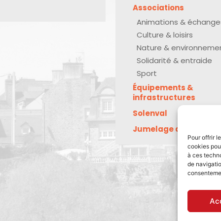
Associations
Animations & échange
Culture & loisirs
Nature & environneme
Solidarité & entraide
Sport
Équipements &
infrastructures
Solenval
Jumelage avec Kreu
Pour offrir 
cookies pour
à ces techn
de navigatio
consentement
Ac