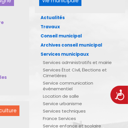
pagne
Vie municipale
Actualités
re
Travaux
Conseil municipal
Archives conseil municipal
Services municipaux
Services administratifs et mairie
Services État Civil, Élections et
Cimetières
bles
Service communication
événementiel
Acces
Location de salle
Service urbanisme
culture
Services techniques
France Services
Service enfance et scolaire