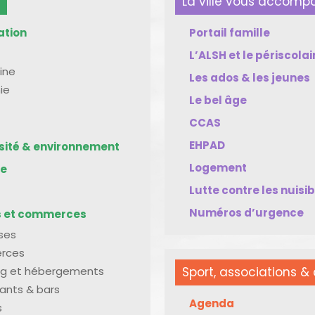
La ville vous accom
ation
Portail famille
L’ALSH et le périscolai
ine
Les ados & les jeunes
ie
Le bel âge
CCAS
EHPAD
rsité & environnement
Logement
me
Lutte contre les nuisi
Numéros d’urgence
s et commerces
ises
rces
g et hébergements
Sport, associations & 
ants & bars
Agenda
s