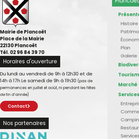
Plancoët
Présent
Histoire
Patrimo
Mairie de Plancoët
Place de la Mairie
Économ
22130 Plancoët
Plan
Tél. 02 96 84 39 70
Galerie
Horaires d'ouverture
Biodive
Du lundi au vendredi de 9h à 12h30 et de
Touris
14h à 17h Le samedi de 9h à 11h30
(pas de
Marché
permanences en juillet et août, ni pendant les fêtes
Service
de fin d’année)
Entrepr
Contact
Comme
Campin
Nos partenaires
Restaur
Service