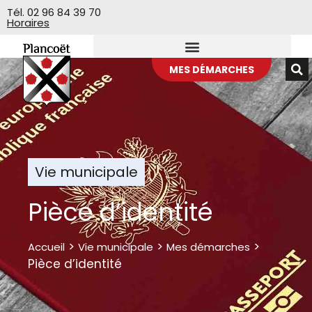
Veuillez
Tél. 02 96 84 39 70
Horaires
noter
:
Ce
site
MES DÉMARCHES
Web
comprend
un
système
d'accessibilité.
Vie municipale
Pièce d’identité
>
>
>
Accueil
Vie municipale
Mes démarches
Pièce d’identité