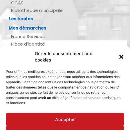
CCAS
Bibliothèque municipale
Les écoles
Mes démarches
France Services
Pièce d’identité
Urbanisme
Gérer le consentement aux
Demande d’actes d’état civil
cookies
Se marier, se pacser
Pour offrir les meilleures expériences, nous utilisons des technologies
Inscription listes électorales
telles que les cookies pour stocker et/ou accéder aux informations des
Recensement militaire
appareils. Le fait de consentir à ces technologies nous permettra de
traiter des données telles que le comportement de navigation ou les ID
Le journal de ma ville
uniques sur ce site. Le fait de ne pas consentir ou de retirer son
consentement peut avoir un effet négatif sur certaines caractéristiques
Gestion des déchets
et fonctions.
Dinan Agglomération
Accepter