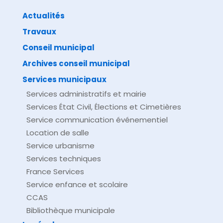
Actualités
Travaux
©
Direction de l'information légale et administrative
comarquage developpé par
baseo.io
Conseil municipal
Archives conseil municipal
Services municipaux
Services administratifs et mairie
Services État Civil, Élections et Cimetières
Service communication événementiel
Location de salle
Service urbanisme
Services techniques
France Services
Service enfance et scolaire
CCAS
Bibliothèque municipale