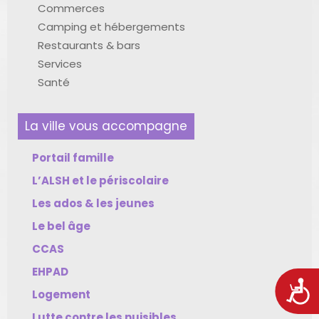
Commerces
Camping et hébergements
Restaurants & bars
Services
Santé
La ville vous accompagne
Portail famille
L’ALSH et le périscolaire
Les ados & les jeunes
Le bel âge
CCAS
EHPAD
Acces
Logement
Lutte contre les nuisibles