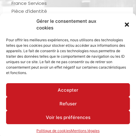
France Services
Pièce d’identité
Urbanisme
Gérer le consentement aux
Demande d’actes d’état civil
cookies
Se marier, se pacser
Pour offrir les meilleures expériences, nous utilisons des technologies
Inscription listes électorales
telles que les cookies pour stocker et/ou accéder aux informations des
Recensement militaire
appareils. Le fait de consentir à ces technologies nous permettra de
traiter des données telles que le comportement de navigation ou les ID
Le journal de ma ville
uniques sur ce site. Le fait de ne pas consentir ou de retirer son
consentement peut avoir un effet négatif sur certaines caractéristiques
Gestion des déchets
et fonctions.
Dinan Agglomération
Accepter
Refuser
Mentions légales & politique de confidentialité
Déclaration d’accessibilité
Cookies
Voir les préférences
Politique de cookies
Mentions légales
Site réalisé par www.cocktail-graphic.com