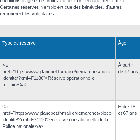
conditions d'âge et de profil varient selon l'engagement choisi.
Certaines réserves n'emploient que des bénévoles, d'autres
rémunèrent les volontaires.
Type de réserve
Âge
<a
À partir
href="https://www.plancoet.fr/mairie/demarches/piece-
de 17 ans
identite/?xml=F1188">Réserve opérationnelle
militaire</a>
<a
Entre 18
href="https://www.plancoet.fr/mairie/demarches/piece-
et 67 ans
identite/?xml=F34110">Réserve opérationnelle de la
Police nationale</a>