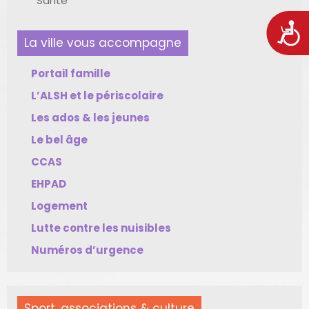
Santé
Acces
La ville vous accompagne
Portail famille
L’ALSH et le périscolaire
Les ados & les jeunes
Le bel âge
CCAS
EHPAD
Logement
Lutte contre les nuisibles
Numéros d’urgence
Sport, associations & culture