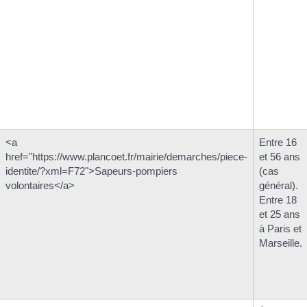
<a
Entre 16
href="https://www.plancoet.fr/mairie/demarches/piece-
et 56 ans
identite/?xml=F72">Sapeurs-pompiers
(cas
volontaires</a>
général).
Entre 18
et 25 ans
à Paris et
Marseille.