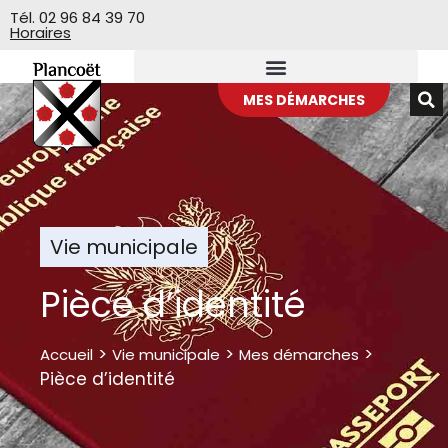
Veuillez
Tél. 02 96 84 39 70
Horaires
noter
:
Ce
site
MES DÉMARCHES
Web
comprend
un
système
d'accessibilité.
Vie municipale
Pièce d’identité
>
>
>
Accueil
Vie municipale
Mes démarches
Pièce d’identité