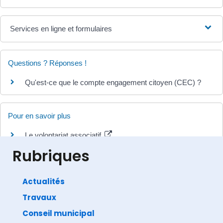
Services en ligne et formulaires
Questions ? Réponses !
Qu'est-ce que le compte engagement citoyen (CEC) ?
Pour en savoir plus
Le volontariat associatif
Agence du service civique
Rubriques
Actualités
Travaux
©
Direction de l'information légale et administrative
comarquage developpé par
baseo.io
Conseil municipal