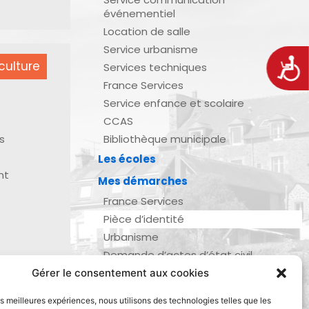
événementiel
Location de salle
Service urbanisme
Acces
culture
Services techniques
France Services
Service enfance et scolaire
CCAS
s
Bibliothèque municipale
Les écoles
nt
Mes démarches
France Services
Pièce d’identité
Urbanisme
Demande d’actes d’état civil
Se marier, se pacser
Gérer le consentement aux cookies
zau
Inscription listes électorales
les meilleures expériences, nous utilisons des technologies telles que les
Recensement militaire