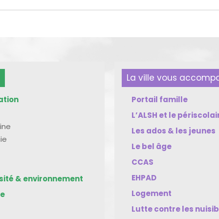
La ville vous accom
ation
Portail famille
L’ALSH et le périscolai
ine
Les ados & les jeunes
ie
Le bel âge
CCAS
EHPAD
rsité & environnement
Logement
me
Lutte contre les nuisi