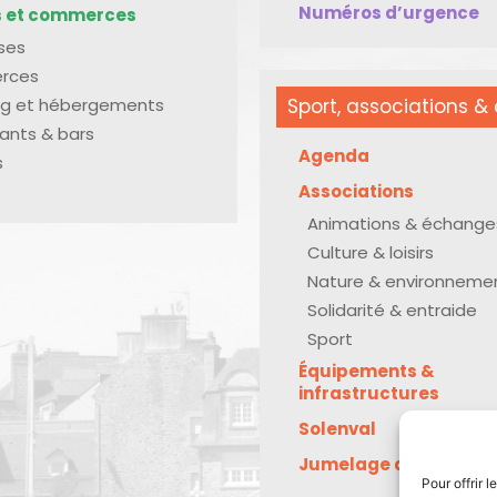
Numéros d’urgence
s et commerces
ises
rces
g et hébergements
Sport, associations & 
ants & bars
Agenda
s
Associations
Animations & échange
Culture & loisirs
Nature & environneme
Solidarité & entraide
Sport
Équipements &
infrastructures
Solenval
Jumelage avec Kreu
Pour offrir 