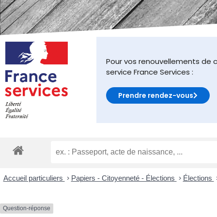
malvoyants
qui
utilisent
un
lecteur
d'écran ;
Pour vos renouvellements de c
Appuyez
service France Services :
sur
Ctrl-
Prendre rendez-vous
F10
pour
ouvrir
un
menu
d'accessibilité.
Accueil particuliers
>
Papiers - Citoyenneté - Élections
>
Élections
Question-réponse