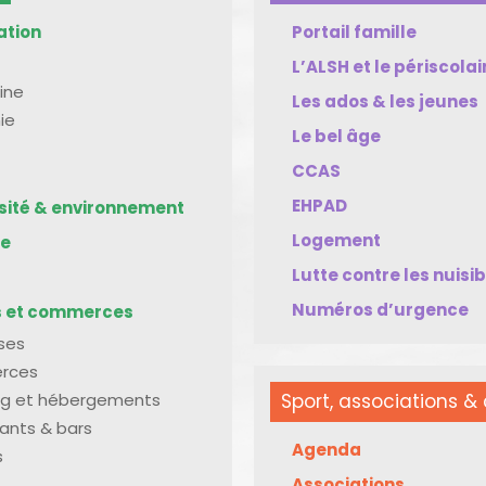
ation
Portail famille
L’ALSH et le périscolai
ine
Les ados & les jeunes
ie
Le bel âge
CCAS
EHPAD
rsité & environnement
Logement
me
Lutte contre les nuisi
Numéros d’urgence
s et commerces
ises
rces
g et hébergements
Sport, associations & 
ants & bars
Agenda
s
Associations