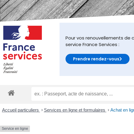
malvoyants
qui
utilisent
un
lecteur
d'écran ;
Pour vos renouvellements de c
Appuyez
service France Services :
sur
Ctrl-
Prendre rendez-vous
F10
pour
ouvrir
un
menu
d'accessibilité.
Accueil particuliers
>
Services en ligne et formulaires
>
Achat en lig
Service en ligne