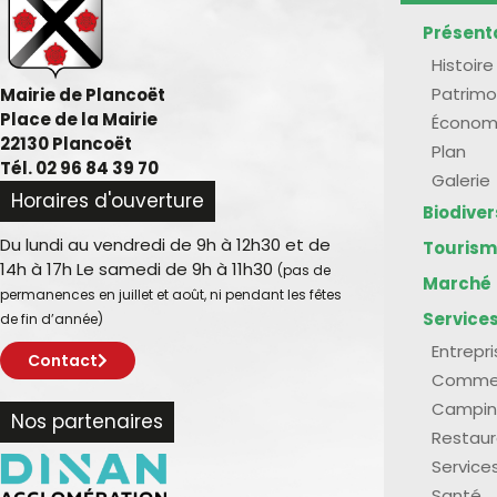
Présent
Histoire
Patrimo
Mairie de Plancoët
Place de la Mairie
Économ
22130 Plancoët
Plan
Tél. 02 96 84 39 70
Galerie
Horaires d'ouverture
Biodive
Du lundi au vendredi de 9h à 12h30 et de
Touris
14h à 17h Le samedi de 9h à 11h30
(pas de
Marché
permanences en juillet et août, ni pendant les fêtes
Service
de fin d’année)
Entrepr
Contact
Comme
Campin
Nos partenaires
Restaur
Service
Santé