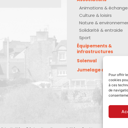
Animations & échange
Culture & loisirs
Nature & environneme
Solidarité & entraide
Sport
Équipements &
infrastructures
Solenval
Jumelage avec Kreu
Pour offrir 
cookies pour
à ces techn
de navigatio
consentement
Ac