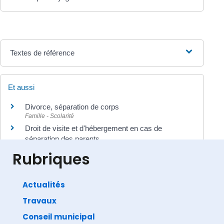
Textes de référence
Et aussi
Divorce, séparation de corps
Famille - Scolarité
Droit de visite et d'hébergement en cas de
séparation des parents
Famille - Scolarité
Rubriques
Actualités
Travaux
©
Direction de l'information légale et administrative
comarquage developpé par
baseo.io
Conseil municipal