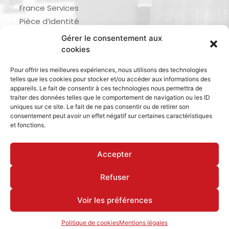
France Services
Pièce d’identité
Urbanisme
Gérer le consentement aux
Demande d’actes d’état civil
cookies
Se marier, se pacser
Pour offrir les meilleures expériences, nous utilisons des technologies
Inscription listes électorales
telles que les cookies pour stocker et/ou accéder aux informations des
Recensement militaire
appareils. Le fait de consentir à ces technologies nous permettra de
traiter des données telles que le comportement de navigation ou les ID
Le journal de ma ville
uniques sur ce site. Le fait de ne pas consentir ou de retirer son
consentement peut avoir un effet négatif sur certaines caractéristiques
Gestion des déchets
et fonctions.
Dinan Agglomération
Accepter
Refuser
Mentions légales & politique de confidentialité
Déclaration d’accessibilité
Cookies
Voir les préférences
Politique de cookies
Mentions légales
Site réalisé par www.cocktail-graphic.com