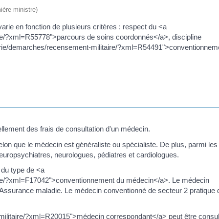
ière ministre)
e en fonction de plusieurs critères : respect du <a
ire/?xml=R55778">parcours de soins coordonnés</a>, discipline
r/mairie/demarches/recensement-militaire/?xml=R54491">conventionnem
llement des frais de consultation d'un médecin.
lon que le médecin est généraliste ou spécialiste. De plus, parmi les
, neuropsychiatres, neurologues, pédiatres et cardiologues.
 du type de <a
taire/?xml=F17042">conventionnement du médecin</a>. Le médecin
c l'Assurance maladie. Le médecin conventionné de secteur 2 pratique
militaire/?xml=R20015">médecin correspondant</a> peut être consul