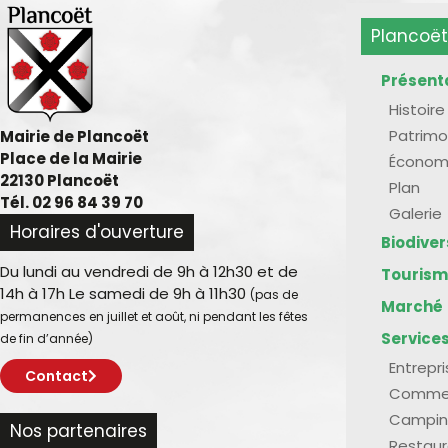
Plancoët
Présent
Histoire
Patrimo
Mairie de Plancoët
Place de la Mairie
Économ
22130 Plancoët
Plan
Tél. 02 96 84 39 70
Galerie
Horaires d'ouverture
Biodive
Du lundi au vendredi de 9h à 12h30 et de
Touris
14h à 17h Le samedi de 9h à 11h30
(pas de
Marché
permanences en juillet et août, ni pendant les fêtes
Service
de fin d’année)
Entrepr
Contact
Comme
Campin
Nos partenaires
Restaur