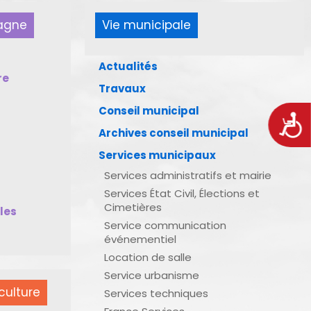
pagne
Vie municipale
Actualités
re
Travaux
Conseil municipal
Acces
Archives conseil municipal
Services municipaux
Services administratifs et mairie
Services État Civil, Élections et
Cimetières
bles
Service communication
événementiel
Location de salle
Service urbanisme
culture
Services techniques