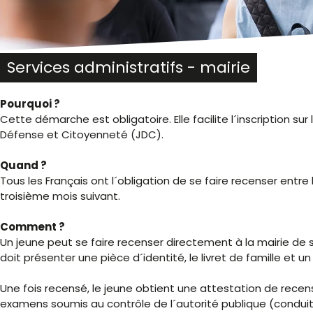
malvoyants
qui
utilisent
un
lecteur
Services administratifs - mairie
d'écran ;
Appuyez
Pourquoi ?
sur
Cette démarche est obligatoire. Elle facilite l´inscription su
Ctrl-
Défense et Citoyenneté (JDC).
F10
pour
Quand ?
ouvrir
Tous les Français ont l´obligation de se faire recenser entre l
un
troisième mois suivant.
menu
d'accessibilité.
Comment ?
Un jeune peut se faire recenser directement à la mairie de son
doit présenter une pièce d´identité, le livret de famille et un 
Une fois recensé, le jeune obtient une attestation de recen
examens soumis au contrôle de l´autorité publique (cond