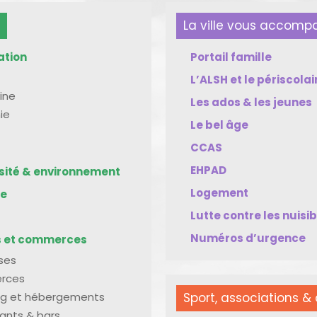
La ville vous accom
ation
Portail famille
L’ALSH et le périscolai
ine
Les ados & les jeunes
ie
Le bel âge
CCAS
EHPAD
rsité & environnement
Logement
me
Lutte contre les nuisi
Numéros d’urgence
s et commerces
ises
rces
g et hébergements
Sport, associations & 
ants & bars