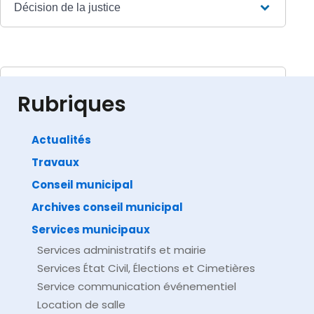
Décision de la justice
Textes de référence
Rubriques
Actualités
Travaux
©
Direction de l'information légale et administrative
comarquage developpé par
baseo.io
Conseil municipal
Archives conseil municipal
Services municipaux
Services administratifs et mairie
Services État Civil, Élections et Cimetières
Service communication événementiel
Location de salle