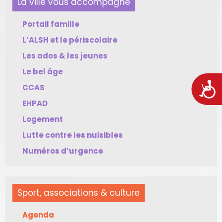
La ville vous accompagne
Portail famille
L’ALSH et le périscolaire
Les ados & les jeunes
Le bel âge
Acces
CCAS
EHPAD
Logement
Lutte contre les nuisibles
Numéros d’urgence
Sport, associations & culture
Agenda