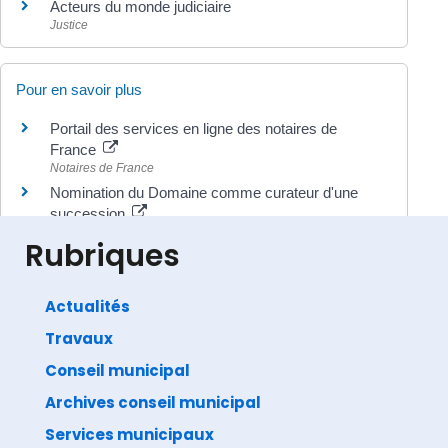
Acteurs du monde judiciaire
Justice
Pour en savoir plus
Portail des services en ligne des notaires de
France
Notaires de France
Nomination du Domaine comme curateur d'une
succession
Ministère chargé des finances
Rubriques
Actualités
Travaux
©
Direction de l'information légale et administrative
comarquage developpé par
baseo.io
Conseil municipal
Archives conseil municipal
Services municipaux