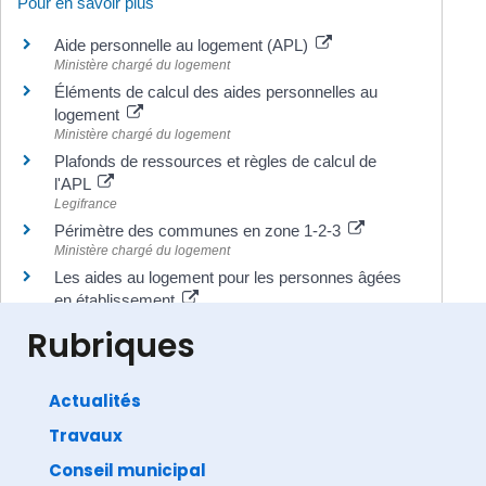
Pour en savoir plus
Aide personnelle au logement (APL)
Ministère chargé du logement
Éléments de calcul des aides personnelles au
logement
Ministère chargé du logement
Plafonds de ressources et règles de calcul de
l'APL
Legifrance
Périmètre des communes en zone 1-2-3
Ministère chargé du logement
Les aides au logement pour les personnes âgées
en établissement
Caisse nationale de solidarité pour l'autonomie (CNSA)
Rubriques
Actualités
Travaux
©
Direction de l'information légale et administrative
comarquage developpé par
baseo.io
Conseil municipal