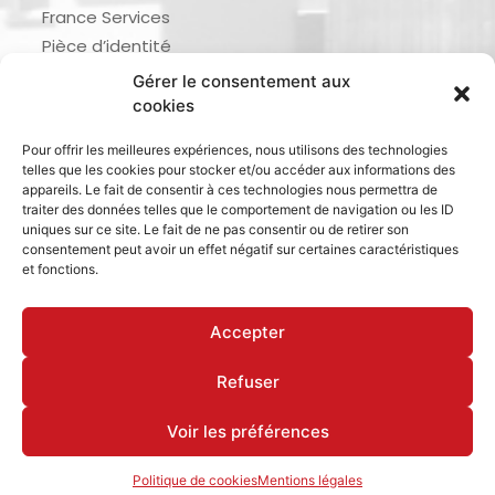
France Services
Pièce d’identité
Urbanisme
Gérer le consentement aux
Demande d’actes d’état civil
cookies
Se marier, se pacser
Pour offrir les meilleures expériences, nous utilisons des technologies
Inscription listes électorales
telles que les cookies pour stocker et/ou accéder aux informations des
Recensement militaire
appareils. Le fait de consentir à ces technologies nous permettra de
traiter des données telles que le comportement de navigation ou les ID
Le journal de ma ville
uniques sur ce site. Le fait de ne pas consentir ou de retirer son
consentement peut avoir un effet négatif sur certaines caractéristiques
Gestion des déchets
et fonctions.
Dinan Agglomération
Accepter
Refuser
Mentions légales & politique de confidentialité
Déclaration d’accessibilité
Cookies
Voir les préférences
Politique de cookies
Mentions légales
Site réalisé par www.cocktail-graphic.com