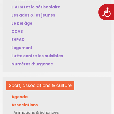
L’ALSH et le périscolaire
Acces
Les ados & les jeunes
Le bel âge
CCAS
EHPAD
Logement
Lutte contre les nuisibles
Numéros d’urgence
Sport, associations & culture
Agenda
Associations
Animations & échanges