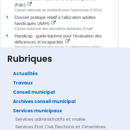
(Falc)
Caisse nationale de solidarité pour l'autonomie (CNSA)
Dossier pratique relatif à l'allocation adultes
handicapés (AAH)
Caisse nationale des allocations familiales (Cnaf)
Handicap : guide-barème pour l'évaluation des
déficiences et incapacités
Direction de l'information légale et administrative (Dila) -
Premier ministre
Rubriques
Actualités
Travaux
©
Direction de l'information légale et administrative
comarquage developpé par
baseo.io
Conseil municipal
Archives conseil municipal
Services municipaux
Services administratifs et mairie
Services État Civil, Élections et Cimetières