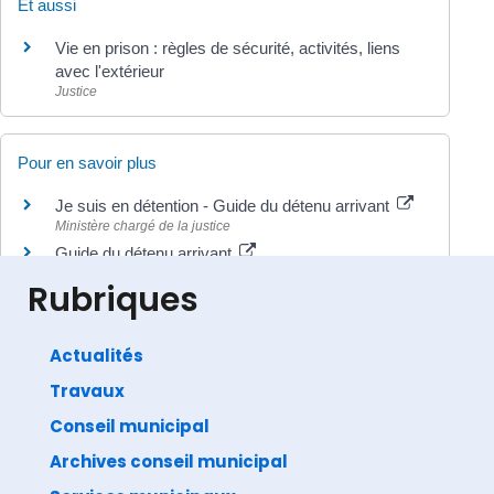
Et aussi
Vie en prison : règles de sécurité, activités, liens
avec l'extérieur
Justice
Pour en savoir plus
Je suis en détention - Guide du détenu arrivant
Ministère chargé de la justice
Guide du détenu arrivant
Ministère chargé de la justice
Rubriques
Actualités
Travaux
©
Direction de l'information légale et administrative
comarquage developpé par
baseo.io
Conseil municipal
Archives conseil municipal