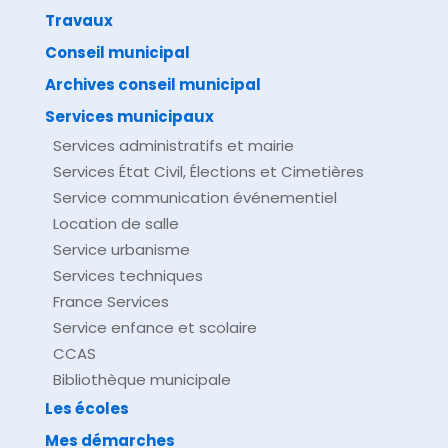
Travaux
©
Direction de l'information légale et administrative
comarquage developpé par
baseo.io
Conseil municipal
Archives conseil municipal
Services municipaux
Services administratifs et mairie
Services État Civil, Élections et Cimetières
Service communication événementiel
Location de salle
Service urbanisme
Services techniques
France Services
Service enfance et scolaire
CCAS
Bibliothèque municipale
Les écoles
Mes démarches