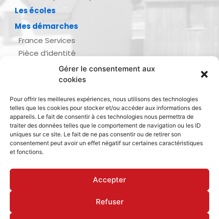
Les écoles
Mes démarches
France Services
Pièce d’identité
Urbanisme
Gérer le consentement aux
Demande d’actes d’état civil
cookies
Se marier, se pacser
Pour offrir les meilleures expériences, nous utilisons des technologies
Inscription listes électorales
telles que les cookies pour stocker et/ou accéder aux informations des
Recensement militaire
appareils. Le fait de consentir à ces technologies nous permettra de
traiter des données telles que le comportement de navigation ou les ID
Le journal de ma ville
uniques sur ce site. Le fait de ne pas consentir ou de retirer son
consentement peut avoir un effet négatif sur certaines caractéristiques
Gestion des déchets
et fonctions.
Dinan Agglomération
Accepter
Refuser
Mentions légales & politique de confidentialité
Déclaration d’accessibilité
Cookies