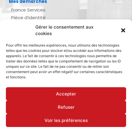
Mes démarches
France Services
Pièce d’identité
Urbanisme
Gérer le consentement aux
Demande d’actes d’état civil
cookies
Se marier, se pacser
Pour offrir les meilleures expériences, nous utilisons des technologies
Inscription listes électorales
telles que les cookies pour stocker et/ou accéder aux informations des
Recensement militaire
appareils. Le fait de consentir à ces technologies nous permettra de
traiter des données telles que le comportement de navigation ou les ID
Le journal de ma ville
uniques sur ce site. Le fait de ne pas consentir ou de retirer son
consentement peut avoir un effet négatif sur certaines caractéristiques
Gestion des déchets
et fonctions.
Dinan Agglomération
Accepter
Refuser
Mentions légales & politique de confidentialité
Déclaration d’accessibilité
Cookies
Voir les préférences