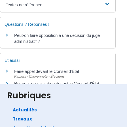
Textes de référence
Questions ? Réponses !
Peut-on faire opposition à une décision du juge
administratif ?
Et aussi
Faire appel devant le Conseil d'État
Papiers - Citoyenneté - Élections
Recours en cassation devant le Conseil d'État
Papiers - Citoyenneté - Élections
Rubriques
Actualités
Travaux
©
Direction de l'information légale et administrative
comarquage developpé par
baseo.io