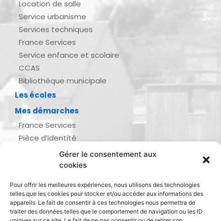
Location de salle
Service urbanisme
Services techniques
France Services
Service enfance et scolaire
CCAS
Bibliothèque municipale
Les écoles
Mes démarches
France Services
Pièce d’identité
Urbanisme
Gérer le consentement aux
Demande d’actes d’état civil
cookies
Se marier, se pacser
Pour offrir les meilleures expériences, nous utilisons des technologies
Inscription listes électorales
telles que les cookies pour stocker et/ou accéder aux informations des
Recensement militaire
appareils. Le fait de consentir à ces technologies nous permettra de
traiter des données telles que le comportement de navigation ou les ID
Le journal de ma ville
uniques sur ce site. Le fait de ne pas consentir ou de retirer son