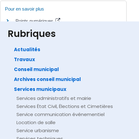
Pour en savoir plus
Points numériques
Ministère chargé de l'intérieur
Rubriques
Actualités
Travaux
©
Direction de l'information légale et administrative
comarquage developpé par
baseo.io
Conseil municipal
Archives conseil municipal
Services municipaux
Services administratifs et mairie
Services État Civil, Élections et Cimetières
Service communication événementiel
Location de salle
Service urbanisme
Services techniques