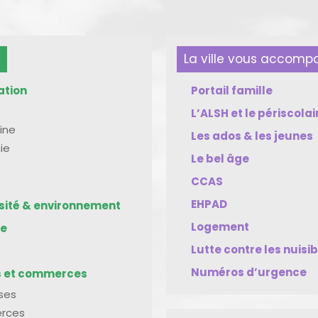
La ville vous accom
ation
Portail famille
L’ALSH et le périscolai
ine
Les ados & les jeunes
ie
Le bel âge
CCAS
EHPAD
rsité & environnement
Logement
me
Lutte contre les nuisi
Numéros d’urgence
s et commerces
ises
rces