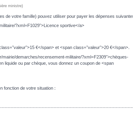
ière ministre)
 de votre famille) pouvez utiliser pour payer les dépenses suivantes
militaire/?xml=F1029">Licence sportive</a>
 class="valeur">15 €</span> et <span class="valeur">20 €</span>.
.fr/mairie/demarches/recensement-militaire/?xml=F2309">chèques-
en liquide ou par chèque, vous donnez un coupon de <span
 fonction de votre situation :