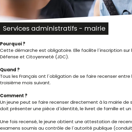
malvoyants
qui
utilisent
un
lecteur
Services administratifs - mairie
d'écran ;
Appuyez
Pourquoi ?
sur
Cette démarche est obligatoire. Elle facilite l´inscription su
Ctrl-
Défense et Citoyenneté (JDC).
F10
pour
Quand ?
ouvrir
Tous les Français ont l´obligation de se faire recenser entre l
un
troisième mois suivant.
menu
d'accessibilité.
Comment ?
Un jeune peut se faire recenser directement à la mairie de son
doit présenter une pièce d´identité, le livret de famille et un 
Une fois recensé, le jeune obtient une attestation de recen
examens soumis au contrôle de l´autorité publique (cond