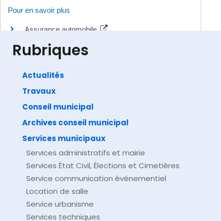
Pour en savoir plus
Assurance automobile
Autorité de contrôle prudentiel et de résolution (ACPR)
Rubriques
Actualités
Travaux
©
Direction de l'information légale et administrative
comarquage developpé par
baseo.io
Conseil municipal
Archives conseil municipal
Services municipaux
Services administratifs et mairie
Services État Civil, Élections et Cimetières
Service communication événementiel
Location de salle
Service urbanisme
Services techniques