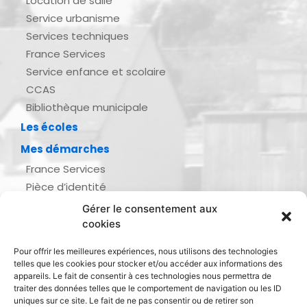
Location de salle
Service urbanisme
Services techniques
France Services
Service enfance et scolaire
CCAS
Bibliothèque municipale
Les écoles
Mes démarches
France Services
Pièce d’identité
Urbanisme
Gérer le consentement aux
Demande d’actes d’état civil
cookies
Se marier, se pacser
Pour offrir les meilleures expériences, nous utilisons des technologies
Inscription listes électorales
telles que les cookies pour stocker et/ou accéder aux informations des
Recensement militaire
appareils. Le fait de consentir à ces technologies nous permettra de
traiter des données telles que le comportement de navigation ou les ID
Le journal de ma ville
uniques sur ce site. Le fait de ne pas consentir ou de retirer son