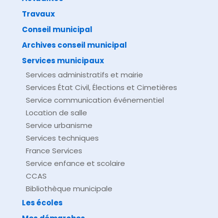
Travaux
©
Direction de l'information légale et administrative
comarquage developpé par
baseo.io
Conseil municipal
Archives conseil municipal
Services municipaux
Services administratifs et mairie
Services État Civil, Élections et Cimetières
Service communication événementiel
Location de salle
Service urbanisme
Services techniques
France Services
Service enfance et scolaire
CCAS
Bibliothèque municipale
Les écoles