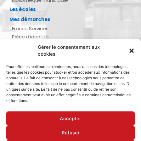
Bibliothèque municipale
Les écoles
Mes démarches
France Services
Pièce d’identité
Urbanisme
Gérer le consentement aux
Demande d’actes d’état civil
cookies
Se marier, se pacser
Pour offrir les meilleures expériences, nous utilisons des technologies
Inscription listes électorales
telles que les cookies pour stocker et/ou accéder aux informations des
Recensement militaire
appareils. Le fait de consentir à ces technologies nous permettra de
traiter des données telles que le comportement de navigation ou les ID
Le journal de ma ville
uniques sur ce site. Le fait de ne pas consentir ou de retirer son
consentement peut avoir un effet négatif sur certaines caractéristiques
Gestion des déchets
et fonctions.
Dinan Agglomération
Accepter
Refuser
Mentions légales & politique de confidentialité