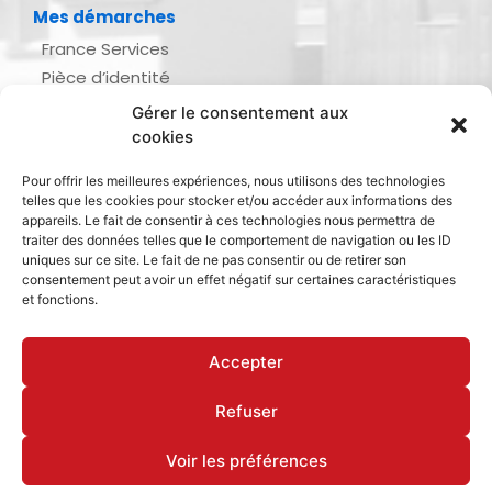
Mes démarches
France Services
Pièce d’identité
Urbanisme
Gérer le consentement aux
Demande d’actes d’état civil
cookies
Se marier, se pacser
Pour offrir les meilleures expériences, nous utilisons des technologies
Inscription listes électorales
telles que les cookies pour stocker et/ou accéder aux informations des
Recensement militaire
appareils. Le fait de consentir à ces technologies nous permettra de
traiter des données telles que le comportement de navigation ou les ID
Le journal de ma ville
uniques sur ce site. Le fait de ne pas consentir ou de retirer son
consentement peut avoir un effet négatif sur certaines caractéristiques
Gestion des déchets
et fonctions.
Dinan Agglomération
Accepter
Refuser
Mentions légales & politique de confidentialité
Déclaration d’accessibilité
Cookies
Voir les préférences