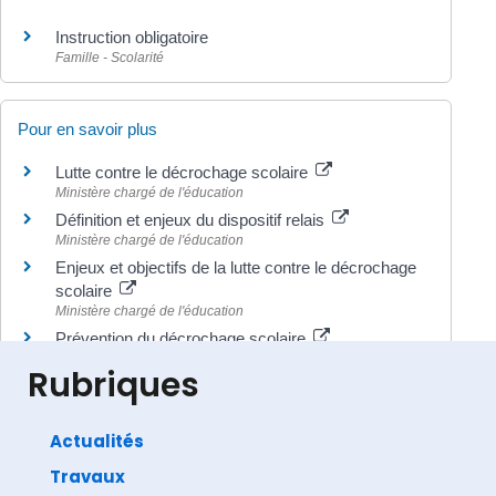
Instruction obligatoire
Famille - Scolarité
Pour en savoir plus
Lutte contre le décrochage scolaire
Ministère chargé de l'éducation
Définition et enjeux du dispositif relais
Ministère chargé de l'éducation
Enjeux et objectifs de la lutte contre le décrochage
scolaire
Ministère chargé de l'éducation
Prévention du décrochage scolaire
Ministère chargé de l'éducation
Rubriques
Actualités
Travaux
©
Direction de l'information légale et administrative
comarquage developpé par
baseo.io