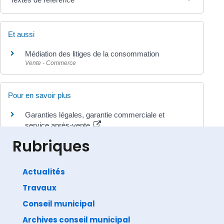
Et aussi
Médiation des litiges de la consommation
Vente - Commerce
Pour en savoir plus
Garanties légales, garantie commerciale et
service après-vente
Ministère chargé de l'économie
Rubriques
Actualités
Travaux
©
Direction de l'information légale et administrative
comarquage developpé par
baseo.io
Conseil municipal
Archives conseil municipal