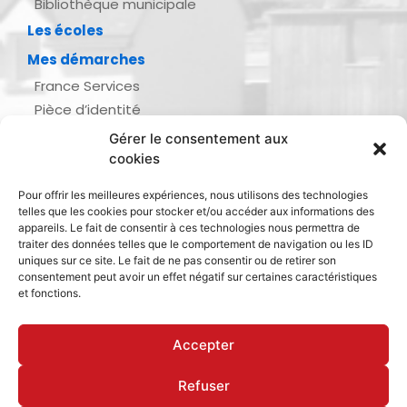
Bibliothèque municipale
Les écoles
Mes démarches
France Services
Pièce d’identité
Urbanisme
Gérer le consentement aux
Demande d’actes d’état civil
cookies
Se marier, se pacser
Pour offrir les meilleures expériences, nous utilisons des technologies
Inscription listes électorales
telles que les cookies pour stocker et/ou accéder aux informations des
Recensement militaire
appareils. Le fait de consentir à ces technologies nous permettra de
traiter des données telles que le comportement de navigation ou les ID
Le journal de ma ville
uniques sur ce site. Le fait de ne pas consentir ou de retirer son
consentement peut avoir un effet négatif sur certaines caractéristiques
Gestion des déchets
et fonctions.
Dinan Agglomération
Accepter
Refuser
Mentions légales & politique de confidentialité