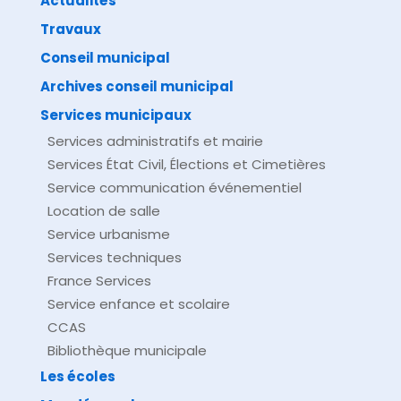
Actualités
Travaux
©
Direction de l'information légale et administrative
comarquage developpé par
baseo.io
Conseil municipal
Archives conseil municipal
Services municipaux
Services administratifs et mairie
Services État Civil, Élections et Cimetières
Service communication événementiel
Location de salle
Service urbanisme
Services techniques
France Services
Service enfance et scolaire
CCAS
Bibliothèque municipale
Les écoles