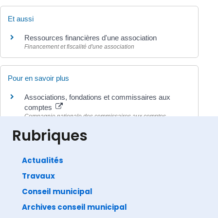
Et aussi
Ressources financières d'une association
Financement et fiscalité d'une association
Pour en savoir plus
Associations, fondations et commissaires aux
comptes
Compagnie nationale des commissaires aux comptes
(CNCC)
Rubriques
Actualités
Travaux
©
Direction de l'information légale et administrative
comarquage developpé par
baseo.io
Conseil municipal
Archives conseil municipal