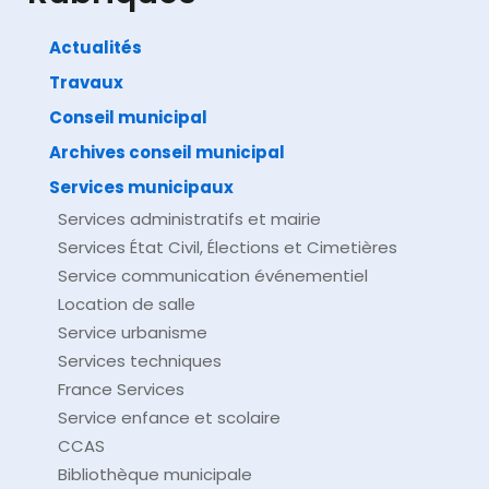
Actualités
Travaux
©
Direction de l'information légale et administrative
comarquage developpé par
baseo.io
Conseil municipal
Archives conseil municipal
Services municipaux
Services administratifs et mairie
Services État Civil, Élections et Cimetières
Service communication événementiel
Location de salle
Service urbanisme
Services techniques
France Services
Service enfance et scolaire
CCAS
Bibliothèque municipale