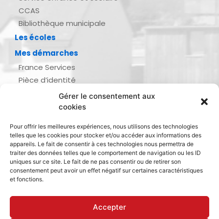
CCAS
Bibliothèque municipale
Les écoles
Mes démarches
France Services
Pièce d’identité
Urbanisme
Gérer le consentement aux
Demande d’actes d’état civil
cookies
Se marier, se pacser
Pour offrir les meilleures expériences, nous utilisons des technologies
Inscription listes électorales
telles que les cookies pour stocker et/ou accéder aux informations des
Recensement militaire
appareils. Le fait de consentir à ces technologies nous permettra de
traiter des données telles que le comportement de navigation ou les ID
Le journal de ma ville
uniques sur ce site. Le fait de ne pas consentir ou de retirer son
consentement peut avoir un effet négatif sur certaines caractéristiques
Gestion des déchets
et fonctions.
Dinan Agglomération
Accepter