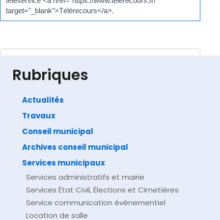
téléservice <a href="https://www.telerecours.fr/"
target="_blank">Télérecours</a>.
Textes de référence
Rubriques
Actualités
Travaux
©
Direction de l'information légale et administrative
comarquage developpé par
baseo.io
Conseil municipal
Archives conseil municipal
Services municipaux
Services administratifs et mairie
Services État Civil, Élections et Cimetières
Service communication événementiel
Location de salle