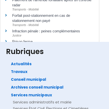
radar
Transports - Mobilité
Forfait post-stationnement en cas de
stationnement non payé
Transports - Mobilité
Infraction pénale : peines complémentaires
Justice
Prison ferme
Justice
Rubriques
Actualités
Travaux
©
Direction de l'information légale et administrative
comarquage developpé par
baseo.io
Conseil municipal
Archives conseil municipal
Services municipaux
Services administratifs et mairie
Services État Civil, Élections et Cimetières