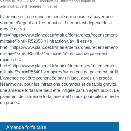
Vérifié le 15/02/2022 - Direction de l'information légale et
administrative (Première ministre)
L'amende est une sanction pénale qui consiste à payer une
somme d'argent au Trésor public. Le montant dépend de la
gravité de <a
href="https://www.plancoet.fr/mairie/demarches/recensement-
militaire/?xml=R52056">l'infraction</a>. Il est <a
href="https://www.plancoet.fr/mairie/demarches/recensement-
militaire/?xml=R56400">minoré</a> en cas de paiement
rapide et <a
href="https://www.plancoet.fr/mairie/demarches/recensement-
militaire/?xml=R56401">majoré</a> en cas de paiement tardif.
L'amende doit être prononcée par un juge, après un procès.
Néanmoins, pour les infractions courantes et de faible gravité,
une amende forfaitaire peut être infligée par un agent public. Le
paiement de l'amende forfaitaire met fin aux poursuites et évite
un procès.
Amende forfaitaire