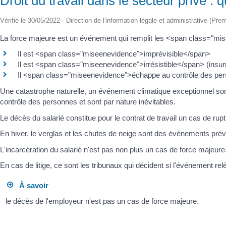
Droit du travail dans le secteur privé : 
Vérifié le 30/05/2022 - Direction de l'information légale et administrative (Prem
La force majeure est un événement qui remplit les <span class="mi
Il est <span class="miseenevidence">imprévisible</span>
Il est <span class="miseenevidence">irrésistible</span> (insu
Il <span class="miseenevidence">échappe au contrôle des p
Une catastrophe naturelle, un événement climatique exceptionnel son
contrôle des personnes et sont par nature inévitables.
Le décès du salarié constitue pour le contrat de travail un cas de rup
En hiver, le verglas et les chutes de neige sont des événements prév
L'incarcération du salarié n'est pas non plus un cas de force majeure
En cas de litige, ce sont les tribunaux qui décident si l'événement rel
À savoir
le décès de l'employeur n'est pas un cas de force majeure.