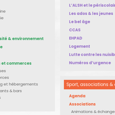
L’ALSH et le périscolai
ine
Les ados & les jeunes
ie
Le bel âge
CCAS
EHPAD
rsité & environnement
Logement
me
Lutte contre les nuisi
Numéros d’urgence
s et commerces
ises
rces
g et hébergements
Sport, associations & 
ants & bars
Agenda
s
Associations
Animations & échange