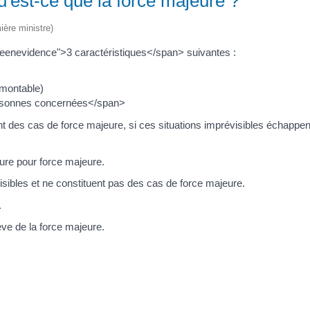
qu'est-ce que la force majeure ?
ière ministre)
seenevidence">3 caractéristiques</span> suivantes :
rmontable)
ersonnes concernées</span>
t des cas de force majeure, si ces situations imprévisibles échappen
ture pour force majeure.
isibles et ne constituent pas des cas de force majeure.
.
ève de la force majeure.