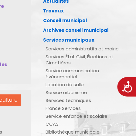
Actualités
re
Travaux
Conseil municipal
Archives conseil municipal
Services municipaux
Services administratifs et mairie
Services État Civil, Élections et
Cimetières
bles
Service communication
événementiel
Location de salle
Acces
Service urbanisme
culture
Services techniques
France Services
Service enfance et scolaire
CCAS
s
Bibliothèque municipale