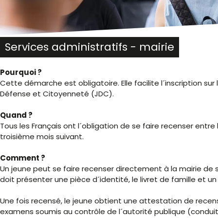
malvoyants
qui
utilisent
un
lecteur
Services administratifs - mairie
d'écran ;
Appuyez
Pourquoi ?
sur
Cette démarche est obligatoire. Elle facilite l´inscription su
Ctrl-
Défense et Citoyenneté (JDC).
F10
pour
Quand ?
ouvrir
Tous les Français ont l´obligation de se faire recenser entre l
un
troisième mois suivant.
menu
d'accessibilité.
Comment ?
Un jeune peut se faire recenser directement à la mairie de son
doit présenter une pièce d´identité, le livret de famille et un 
Une fois recensé, le jeune obtient une attestation de recen
examens soumis au contrôle de l´autorité publique (cond