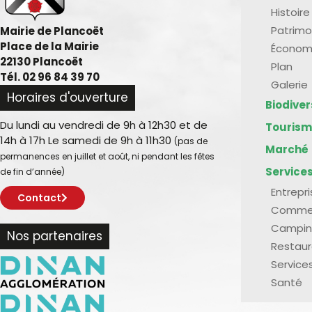
Histoire
Patrimo
Mairie de Plancoët
Place de la Mairie
Économ
22130 Plancoët
Plan
Tél. 02 96 84 39 70
Galerie
Horaires d'ouverture
Biodive
Du lundi au vendredi de 9h à 12h30 et de
Touris
14h à 17h Le samedi de 9h à 11h30
(pas de
Marché
permanences en juillet et août, ni pendant les fêtes
Service
de fin d’année)
Entrepr
Contact
Comme
Campin
Nos partenaires
Restaur
Service
Santé