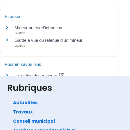
Et aussi
Mineur auteur d'infraction
Justice
Garde à vue ou retenue d'un mineur
Justice
Pour en savoir plus
La justice des mineurs
Ministère chargé de la justice
Rubriques
Actualités
Travaux
©
Direction de l'information légale et administrative
comarquage developpé par
baseo.io
Conseil municipal