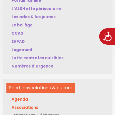
Portail famille
L’ALSH et le périscolaire
Les ados & les jeunes
Le bel âge
CCAS
Acces
EHPAD
Logement
Lutte contre les nuisibles
Numéros d’urgence
Sport, associations & culture
Agenda
Associations
Animations & échanges