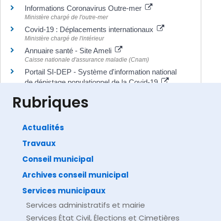
Informations Coronavirus Outre-mer
Ministère chargé de l'outre-mer
Covid-19 : Déplacements internationaux
Ministère chargé de l'intérieur
Annuaire santé - Site Ameli
Caisse nationale d'assurance maladie (Cnam)
Portail SI-DEP - Système d'information national
de dépistage populationnel de la Covid-19
Ministère chargé de la santé
Rubriques
Actualités
Travaux
©
Direction de l'information légale et administrative
comarquage developpé par
baseo.io
Conseil municipal
Archives conseil municipal
Services municipaux
Services administratifs et mairie
Services État Civil, Élections et Cimetières