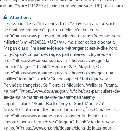
militaire/?xml=R41270">l'Union européenne</a> (UE) ou ailleurs.
Attention :
Les <span class="miseenevidence">pays</span> suivants
ne sont pas concernés par les règles d'achat en <a
href="https://www.plancoet.fr/mairie/demarches/recensement-
militaire/?xml=R24621">UE</a>, mais par celles d'achat à
l'<span class="miseenevidence">étranger (c'est-à-dire hors
UE)</span> ou par des règles particulières : Guyane, <a
href="https://www.douane.gouv.fr/fiche/vous-voyagez-la-
reunion" target="_blank">Réunion</a>, Mayotte, <a
href="https://www.douane.gouv.fr/fiche/vous-voyagez-aux-
antilles" target="_blank">Guadeloupe et Martinique</a>,
Polynésie française, St-Pierre-et-Miquelon, Wallis-et-Futuna,
<a href="https://www.douane.gouv.fr/fiche/cas-particuliers-de-
lile-de-saint-martin-et-de-lile-de-saint-barthelemy"
target="_blank">Saint-Barthélémy et Saint-Martin</a>,
Nouvelle-Calédonie, Îles anglo-normandes, Îles Canaries, <a
href="https://www.douane.gouv.fr/passer-la-douane-en-
andorre-taxes-et-franchises" target="_blank">Andorre</a>,
<a href="https://www.ch.ch/fr/douane/biens-delicats-pour-l-