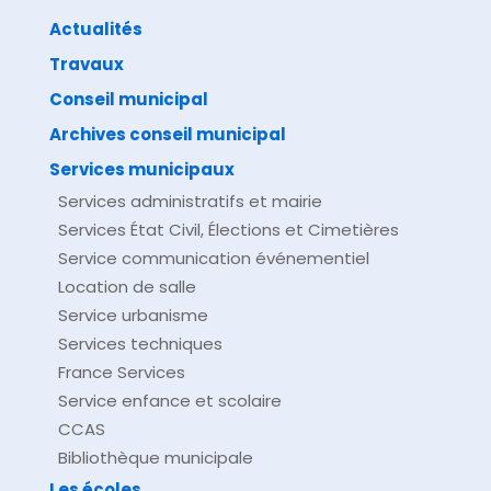
Actualités
Travaux
©
Direction de l'information légale et administrative
comarquage developpé par
baseo.io
Conseil municipal
Archives conseil municipal
Services municipaux
Services administratifs et mairie
Services État Civil, Élections et Cimetières
Service communication événementiel
Location de salle
Service urbanisme
Services techniques
France Services
Service enfance et scolaire
CCAS
Bibliothèque municipale
Les écoles