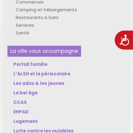
Commerces
Camping et hébergements
Restaurants & bars
Services
Santé
Acces
La ville vous accompagne
Portail famille
L’ALSH et le périscolaire
Les ados & les jeunes
Le bel âge
CCAS
EHPAD
Logement
Lutte contre les nuisibles