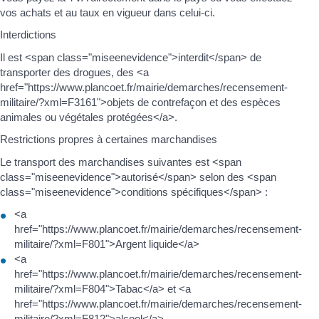
vos achats et au taux en vigueur dans celui-ci.
Interdictions
Il est <span class="miseenevidence">interdit</span> de
transporter des drogues, des <a
href="https://www.plancoet.fr/mairie/demarches/recensement-
militaire/?xml=F3161">objets de contrefaçon et des espèces
animales ou végétales protégées</a>.
Restrictions propres à certaines marchandises
Le transport des marchandises suivantes est <span
class="miseenevidence">autorisé</span> selon des <span
class="miseenevidence">conditions spécifiques</span> :
<a
href="https://www.plancoet.fr/mairie/demarches/recensement-
militaire/?xml=F801">Argent liquide</a>
<a
href="https://www.plancoet.fr/mairie/demarches/recensement-
militaire/?xml=F804">Tabac</a> et <a
href="https://www.plancoet.fr/mairie/demarches/recensement-
militaire/?xml=F812">alcool</a>